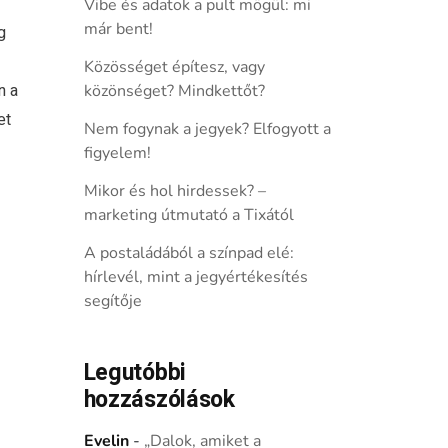
Vibe és adatok a pult mögül: mi
már bent!
g
Közösséget építesz, vagy
n a
közönséget? Mindkettőt?
et
Nem fogynak a jegyek? Elfogyott a
figyelem!
Mikor és hol hirdessek? –
marketing útmutató a Tixától
A postaládából a színpad elé:
hírlevél, mint a jegyértékesítés
segítője
Legutóbbi
hozzászólások
Evelin
-
„Dalok, amiket a