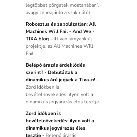
legtöbbet pörgetek mostanában”,
avagy zeneajánló a szakmától
Robosztus és zabolázatlan: All
Machines Will Fail - And We -
TIXA blog
-
Itt van iamyank új
projektje, az All Machines Will
Fail
Belépő árazás érdeklődés
szerint? - Debütáltak a
dinamikus árú jegyek a Tixa-n!
-
Zord időkben is
bevételnövekedés: ilyen volt a
dinamikus jegyárazás éles tesztje
Zord időkben is
bevételnövekedés: ilyen volt a
dinamikus jegyárazás éles
tesztje
-
Belépő árazás