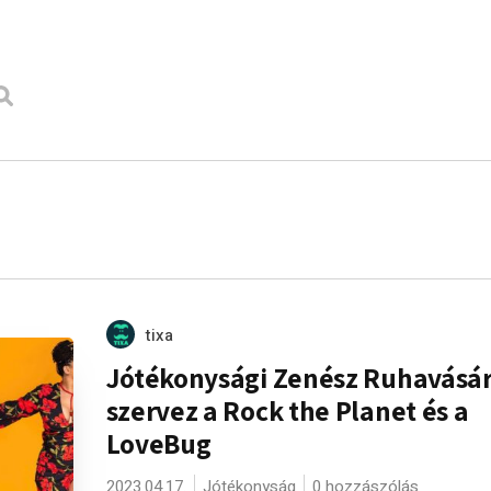
tixa
Jótékonysági Zenész Ruhavásár
szervez a Rock the Planet és a
LoveBug
2023.04.17.
Jótékonyság
0 hozzászólás