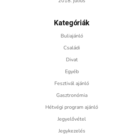
2018. július
Kategóriák
Buliajánló
Családi
Divat
Egyéb
Fesztivál ajánló
Gasztronómia
Hétvégi program ajánló
Jegyelővétel
Jegykezelés