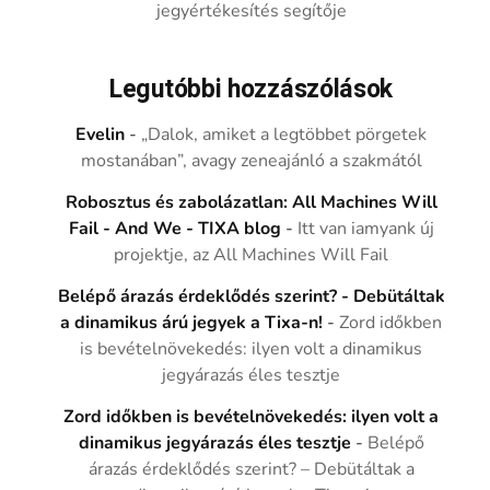
jegyértékesítés segítője
Legutóbbi hozzászólások
Evelin
-
„Dalok, amiket a legtöbbet pörgetek
mostanában”, avagy zeneajánló a szakmától
Robosztus és zabolázatlan: All Machines Will
Fail - And We - TIXA blog
-
Itt van iamyank új
projektje, az All Machines Will Fail
Belépő árazás érdeklődés szerint? - Debütáltak
a dinamikus árú jegyek a Tixa-n!
-
Zord időkben
is bevételnövekedés: ilyen volt a dinamikus
jegyárazás éles tesztje
Zord időkben is bevételnövekedés: ilyen volt a
dinamikus jegyárazás éles tesztje
-
Belépő
árazás érdeklődés szerint? – Debütáltak a