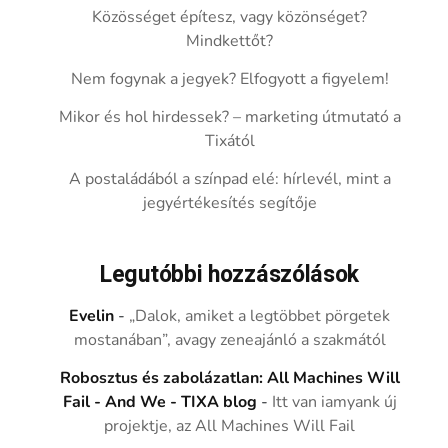
Közösséget építesz, vagy közönséget?
Mindkettőt?
Nem fogynak a jegyek? Elfogyott a figyelem!
Mikor és hol hirdessek? – marketing útmutató a
Tixától
A postaládából a színpad elé: hírlevél, mint a
jegyértékesítés segítője
Legutóbbi hozzászólások
Evelin
-
„Dalok, amiket a legtöbbet pörgetek
mostanában”, avagy zeneajánló a szakmától
Robosztus és zabolázatlan: All Machines Will
Fail - And We - TIXA blog
-
Itt van iamyank új
projektje, az All Machines Will Fail