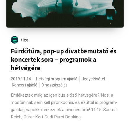
tixa
Fürdőtúra, pop-up divatbemutató és
koncertek sora – programok a
hétvégére
2019.11.14.
Hétvégi program ajánló
Jegyelővétel
Koncert ajánló
0 hozzászólás
Emlékeztek még az igen dús előző hétvégére? Nos, a
mostaninak sem kell pironkodnia, és ezúttal is program-
gazdag napokkal érkeznek a pihenés órái! 11.15: Sacred
Reich, Dürer Kert Cudi Purci Booking...