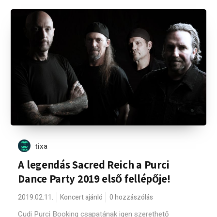
tixa
A legendás Sacred Reich a Purci
Dance Party 2019 első fellépője!
2019.02.11.
Koncert ajánló
0 hozzászólás
Cudi Purci Booking csapatának igen szerethető