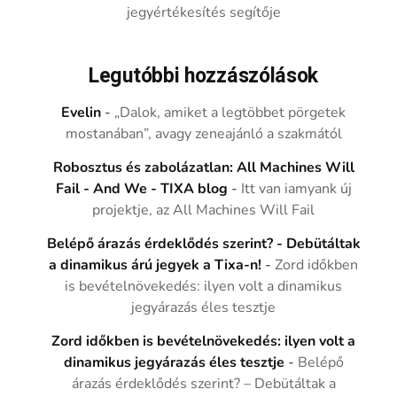
jegyértékesítés segítője
Legutóbbi hozzászólások
Evelin
-
„Dalok, amiket a legtöbbet pörgetek
mostanában”, avagy zeneajánló a szakmától
Robosztus és zabolázatlan: All Machines Will
Fail - And We - TIXA blog
-
Itt van iamyank új
projektje, az All Machines Will Fail
Belépő árazás érdeklődés szerint? - Debütáltak
a dinamikus árú jegyek a Tixa-n!
-
Zord időkben
is bevételnövekedés: ilyen volt a dinamikus
jegyárazás éles tesztje
Zord időkben is bevételnövekedés: ilyen volt a
dinamikus jegyárazás éles tesztje
-
Belépő
árazás érdeklődés szerint? – Debütáltak a