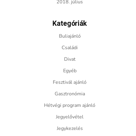
2018. július
Kategóriák
Buliajánló
Családi
Divat
Egyéb
Fesztivál ajánló
Gasztronómia
Hétvégi program ajánló
Jegyelővétel
Jegykezelés