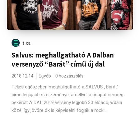
tixa
Salvus: meghallgatható A Dalban
versenyző “Barát” című új dal
2018.12.14.
Egyéb
0 hozzászólás
Teljes egészében meghallgatható a SALVUS „Barát”
című legújabb szerzeménye, amellyel a csapat nemrég
bekerült A DAL 2019 verseny legjobb 30 előadója/dala
közé, így jövőre ők is képviselni fogják a rock...