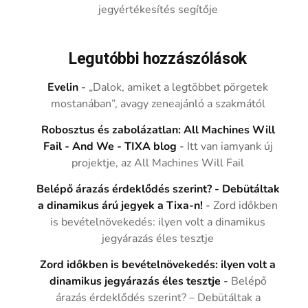
jegyértékesítés segítője
Legutóbbi hozzászólások
Evelin
-
„Dalok, amiket a legtöbbet pörgetek
mostanában”, avagy zeneajánló a szakmától
Robosztus és zabolázatlan: All Machines Will
Fail - And We - TIXA blog
-
Itt van iamyank új
projektje, az All Machines Will Fail
Belépő árazás érdeklődés szerint? - Debütáltak
a dinamikus árú jegyek a Tixa-n!
-
Zord időkben
is bevételnövekedés: ilyen volt a dinamikus
jegyárazás éles tesztje
Zord időkben is bevételnövekedés: ilyen volt a
dinamikus jegyárazás éles tesztje
-
Belépő
árazás érdeklődés szerint? – Debütáltak a