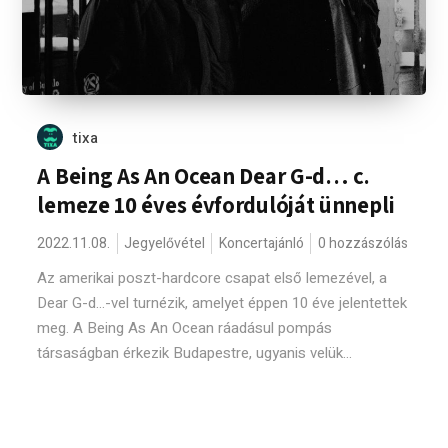
tixa
A Being As An Ocean Dear G-d… c.
lemeze 10 éves évfordulóját ünnepli
2022.11.08.
Jegyelővétel
Koncertajánló
0 hozzászólás
Az amerikai poszt-hardcore csapat első lemezével, a
Dear G-d…-vel turnézik, amelyet éppen 10 éve jelentettek
meg. A Being As An Ocean ráadásul pompás
társaságban érkezik Budapestre, ugyanis velük...