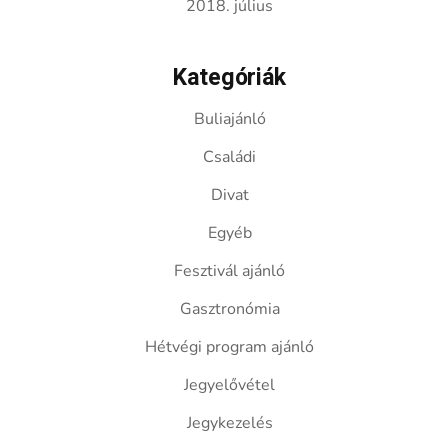
2018. július
Kategóriák
Buliajánló
Családi
Divat
Egyéb
Fesztivál ajánló
Gasztronómia
Hétvégi program ajánló
Jegyelővétel
Jegykezelés