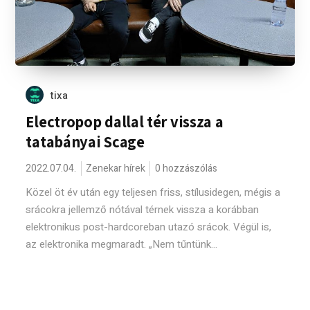
tixa
Electropop dallal tér vissza a
tatabányai Scage
2022.07.04.
Zenekar hírek
0 hozzászólás
Közel öt év után egy teljesen friss, stílusidegen, mégis a
srácokra jellemző nótával térnek vissza a korábban
elektronikus post-hardcoreban utazó srácok. Végül is,
az elektronika megmaradt. „Nem tűntünk...