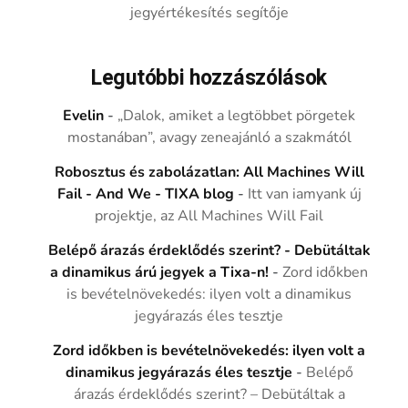
jegyértékesítés segítője
Legutóbbi hozzászólások
Evelin
-
„Dalok, amiket a legtöbbet pörgetek
mostanában”, avagy zeneajánló a szakmától
Robosztus és zabolázatlan: All Machines Will
Fail - And We - TIXA blog
-
Itt van iamyank új
projektje, az All Machines Will Fail
Belépő árazás érdeklődés szerint? - Debütáltak
a dinamikus árú jegyek a Tixa-n!
-
Zord időkben
is bevételnövekedés: ilyen volt a dinamikus
jegyárazás éles tesztje
Zord időkben is bevételnövekedés: ilyen volt a
dinamikus jegyárazás éles tesztje
-
Belépő
árazás érdeklődés szerint? – Debütáltak a