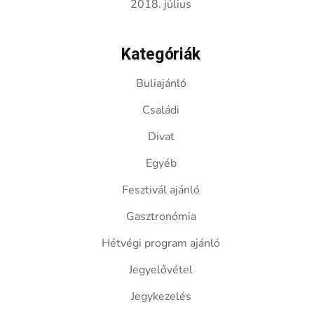
2018. július
Kategóriák
Buliajánló
Családi
Divat
Egyéb
Fesztivál ajánló
Gasztronómia
Hétvégi program ajánló
Jegyelővétel
Jegykezelés