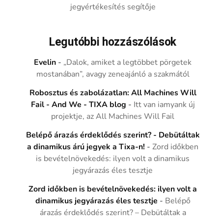
jegyértékesítés segítője
Legutóbbi hozzászólások
Evelin
-
„Dalok, amiket a legtöbbet pörgetek
mostanában”, avagy zeneajánló a szakmától
Robosztus és zabolázatlan: All Machines Will
Fail - And We - TIXA blog
-
Itt van iamyank új
projektje, az All Machines Will Fail
Belépő árazás érdeklődés szerint? - Debütáltak
a dinamikus árú jegyek a Tixa-n!
-
Zord időkben
is bevételnövekedés: ilyen volt a dinamikus
jegyárazás éles tesztje
Zord időkben is bevételnövekedés: ilyen volt a
dinamikus jegyárazás éles tesztje
-
Belépő
árazás érdeklődés szerint? – Debütáltak a