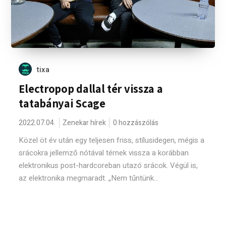
tixa
Electropop dallal tér vissza a
tatabányai Scage
2022.07.04.
Zenekar hírek
0 hozzászólás
Közel öt év után egy teljesen friss, stílusidegen, mégis a
srácokra jellemző nótával térnek vissza a korábban
elektronikus post-hardcoreban utazó srácok. Végül is,
az elektronika megmaradt. „Nem tűntünk...