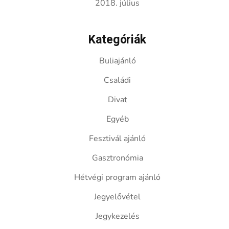
2018. július
Kategóriák
Buliajánló
Családi
Divat
Egyéb
Fesztivál ajánló
Gasztronómia
Hétvégi program ajánló
Jegyelővétel
Jegykezelés