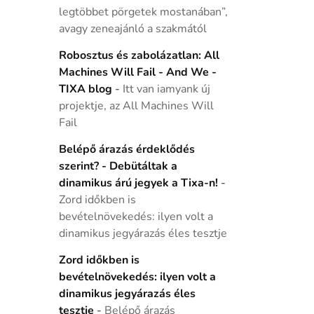
legtöbbet pörgetek mostanában”,
avagy zeneajánló a szakmától
Robosztus és zabolázatlan: All
Machines Will Fail - And We -
TIXA blog
-
Itt van iamyank új
projektje, az All Machines Will
Fail
Belépő árazás érdeklődés
szerint? - Debütáltak a
dinamikus árú jegyek a Tixa-n!
-
Zord időkben is
bevételnövekedés: ilyen volt a
dinamikus jegyárazás éles tesztje
Zord időkben is
bevételnövekedés: ilyen volt a
dinamikus jegyárazás éles
tesztje
-
Belépő árazás