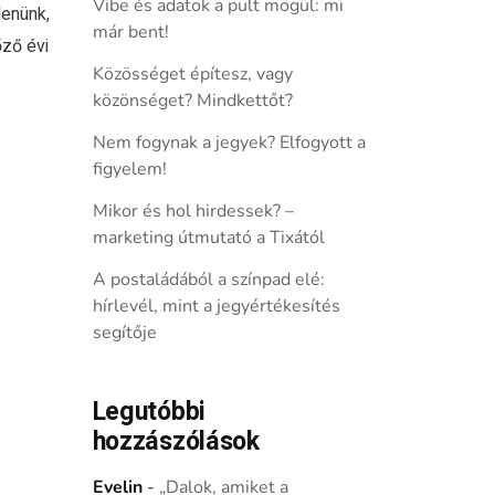
Vibe és adatok a pult mögül: mi
denünk,
már bent!
őző évi
Közösséget építesz, vagy
közönséget? Mindkettőt?
Nem fogynak a jegyek? Elfogyott a
figyelem!
Mikor és hol hirdessek? –
marketing útmutató a Tixától
A postaládából a színpad elé:
hírlevél, mint a jegyértékesítés
segítője
Legutóbbi
hozzászólások
Evelin
-
„Dalok, amiket a