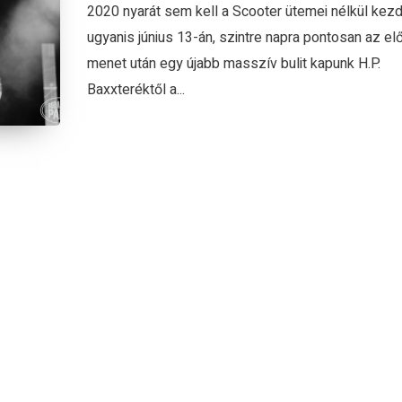
2020 nyarát sem kell a Scooter ütemei nélkül kez
ugyanis június 13-án, szintre napra pontosan az el
menet után egy újabb masszív bulit kapunk H.P.
Baxxteréktől a...