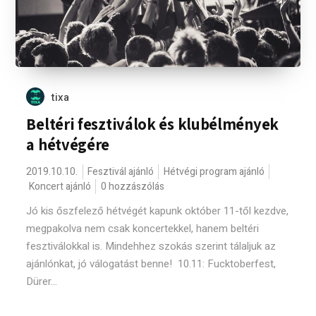
tixa
Beltéri fesztiválok és klubélmények
a hétvégére
2019.10.10.
Fesztivál ajánló
Hétvégi program ajánló
Koncert ajánló
0 hozzászólás
Jó kis őszfelező hétvégét kapunk október 11-től kezdve,
megpakolva nem csak koncertekkel, hanem beltéri
fesztiválokkal is. Mindehhez szokás szerint tálaljuk az
ajánlónkat, jó válogatást benne! 10.11: Fucktoberfest,
Dürer...