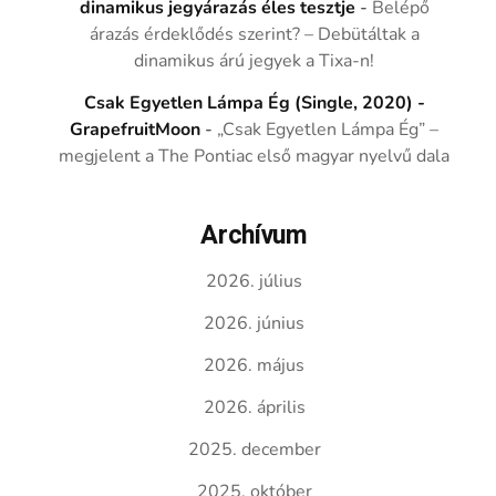
dinamikus jegyárazás éles tesztje
-
Belépő
árazás érdeklődés szerint? – Debütáltak a
dinamikus árú jegyek a Tixa-n!
Csak Egyetlen Lámpa Ég (Single, 2020) -
GrapefruitMoon
-
„Csak Egyetlen Lámpa Ég” –
megjelent a The Pontiac első magyar nyelvű dala
Archívum
2026. július
2026. június
2026. május
2026. április
2025. december
2025. október