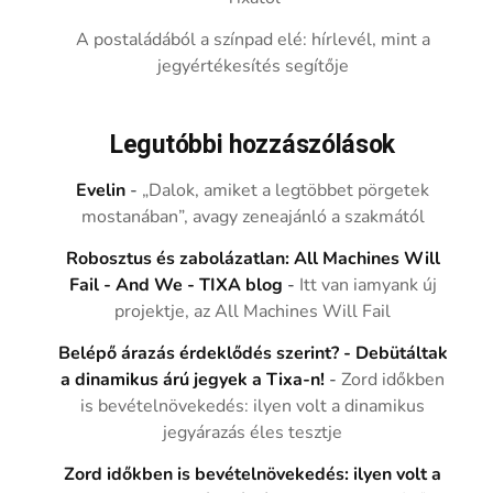
A postaládából a színpad elé: hírlevél, mint a
jegyértékesítés segítője
Legutóbbi hozzászólások
Evelin
-
„Dalok, amiket a legtöbbet pörgetek
mostanában”, avagy zeneajánló a szakmától
Robosztus és zabolázatlan: All Machines Will
Fail - And We - TIXA blog
-
Itt van iamyank új
projektje, az All Machines Will Fail
Belépő árazás érdeklődés szerint? - Debütáltak
a dinamikus árú jegyek a Tixa-n!
-
Zord időkben
is bevételnövekedés: ilyen volt a dinamikus
jegyárazás éles tesztje
Zord időkben is bevételnövekedés: ilyen volt a