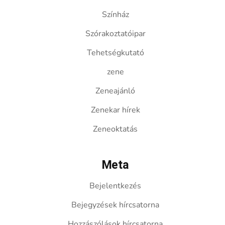
Színház
Szórakoztatóipar
Tehetségkutató
zene
Zeneajánló
Zenekar hírek
Zeneoktatás
Meta
Bejelentkezés
Bejegyzések hírcsatorna
Hozzászólások hírcsatorna