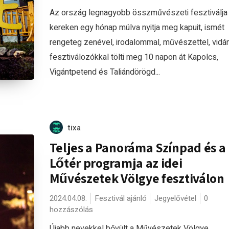
Az ország legnagyobb összművészeti fesztiválja
kereken egy hónap múlva nyitja meg kapuit, ismét
rengeteg zenével, irodalommal, művészettel, vid
fesztiválozókkal tölti meg 10 napon át Kapolcs,
Vigántpetend és Taliándörögd...
tixa
Teljes a Panoráma Színpad és a
Lőtér programja az idei
Művészetek Völgye fesztiválon
2024.04.08.
Fesztivál ajánló
Jegyelővétel
0
hozzászólás
Újabb nevekkel bővült a Művészetek Völgye