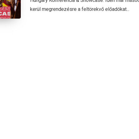
Hungary Konferencia & Showcase. Idén már máso
kerül megrendezésre a feltörekvő előadókat...