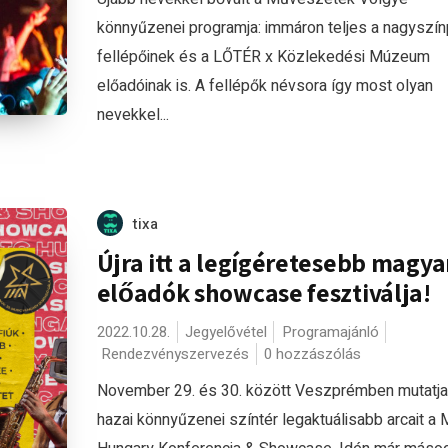
könnyűzenei programja: immáron teljes a nagyszí
fellépőinek és a LŐTÉR x Közlekedési Múzeum
előadóinak is. A fellépők névsora így most olyan
nevekkel...
tixa
Újra itt a legígéretesebb magya
előadók showcase fesztiválja!
2022.10.28.
Jegyelővétel
Programajánló
Rendezvényszervezés
0 hozzászólás
November 29. és 30. között Veszprémben mutatja
hazai könnyűzenei színtér legaktuálisabb arcait a 