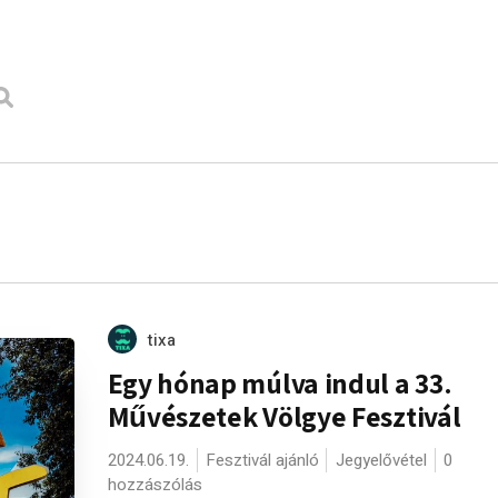
tixa
Egy hónap múlva indul a 33.
Művészetek Völgye Fesztivál
2024.06.19.
Fesztivál ajánló
Jegyelővétel
0
hozzászólás