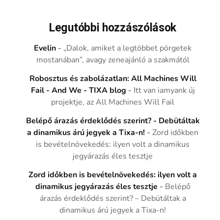
Legutóbbi hozzászólások
Evelin
-
„Dalok, amiket a legtöbbet pörgetek
mostanában”, avagy zeneajánló a szakmától
Robosztus és zabolázatlan: All Machines Will
Fail - And We - TIXA blog
-
Itt van iamyank új
projektje, az All Machines Will Fail
Belépő árazás érdeklődés szerint? - Debütáltak
a dinamikus árú jegyek a Tixa-n!
-
Zord időkben
is bevételnövekedés: ilyen volt a dinamikus
jegyárazás éles tesztje
Zord időkben is bevételnövekedés: ilyen volt a
dinamikus jegyárazás éles tesztje
-
Belépő
árazás érdeklődés szerint? – Debütáltak a
dinamikus árú jegyek a Tixa-n!