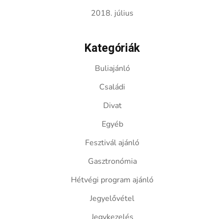
2018. július
Kategóriák
Buliajánló
Családi
Divat
Egyéb
Fesztivál ajánló
Gasztronómia
Hétvégi program ajánló
Jegyelővétel
Jegykezelés