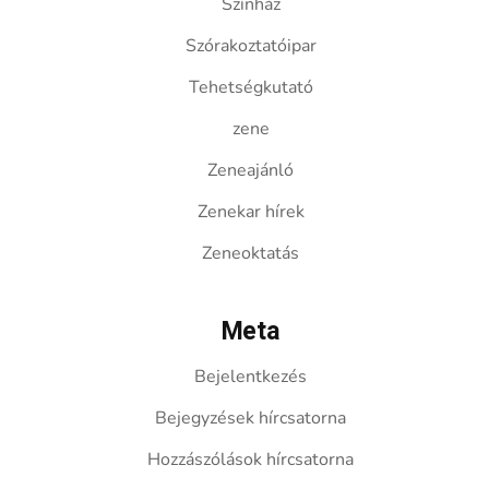
Színház
Szórakoztatóipar
Tehetségkutató
zene
Zeneajánló
Zenekar hírek
Zeneoktatás
Meta
Bejelentkezés
Bejegyzések hírcsatorna
Hozzászólások hírcsatorna