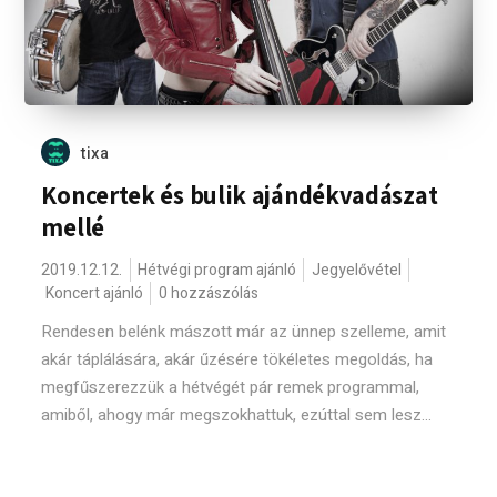
tixa
Koncertek és bulik ajándékvadászat
mellé
2019.12.12.
Hétvégi program ajánló
Jegyelővétel
Koncert ajánló
0 hozzászólás
Rendesen belénk mászott már az ünnep szelleme, amit
akár táplálására, akár űzésére tökéletes megoldás, ha
megfűszerezzük a hétvégét pár remek programmal,
amiből, ahogy már megszokhattuk, ezúttal sem lesz...