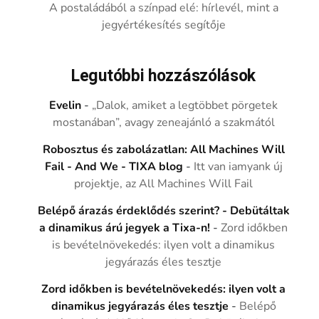
A postaládából a színpad elé: hírlevél, mint a
jegyértékesítés segítője
Legutóbbi hozzászólások
Evelin
-
„Dalok, amiket a legtöbbet pörgetek
mostanában”, avagy zeneajánló a szakmától
Robosztus és zabolázatlan: All Machines Will
Fail - And We - TIXA blog
-
Itt van iamyank új
projektje, az All Machines Will Fail
Belépő árazás érdeklődés szerint? - Debütáltak
a dinamikus árú jegyek a Tixa-n!
-
Zord időkben
is bevételnövekedés: ilyen volt a dinamikus
jegyárazás éles tesztje
Zord időkben is bevételnövekedés: ilyen volt a
dinamikus jegyárazás éles tesztje
-
Belépő