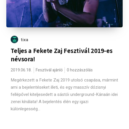
tixa
Teljes a Fekete Zaj Fesztivál 2019-es
névsora!
2019.06.18.
Fesztivál ajánló
0 hozzászólás
Megérkezett a Fekete Zaj 2019 utolsó csapása, mármint
ami a bejelentéseket illeti, és egy masszív dózisnyi
fellépővel kiteljesedett a sástói underground-Kánaán idei
zenei kínálata! A bejelentés élén egy igazi
különlegesség...