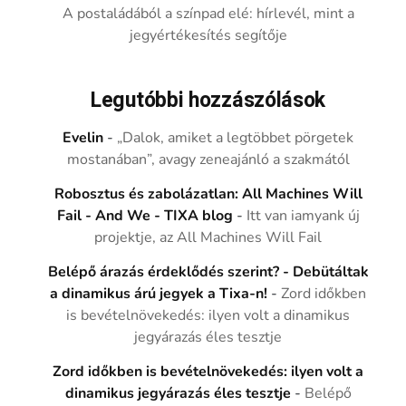
A postaládából a színpad elé: hírlevél, mint a
jegyértékesítés segítője
Legutóbbi hozzászólások
Evelin
-
„Dalok, amiket a legtöbbet pörgetek
mostanában”, avagy zeneajánló a szakmától
Robosztus és zabolázatlan: All Machines Will
Fail - And We - TIXA blog
-
Itt van iamyank új
projektje, az All Machines Will Fail
Belépő árazás érdeklődés szerint? - Debütáltak
a dinamikus árú jegyek a Tixa-n!
-
Zord időkben
is bevételnövekedés: ilyen volt a dinamikus
jegyárazás éles tesztje
Zord időkben is bevételnövekedés: ilyen volt a
dinamikus jegyárazás éles tesztje
-
Belépő