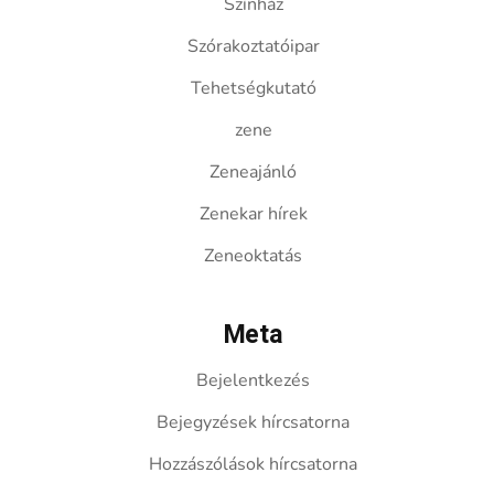
Színház
Szórakoztatóipar
Tehetségkutató
zene
Zeneajánló
Zenekar hírek
Zeneoktatás
Meta
Bejelentkezés
Bejegyzések hírcsatorna
Hozzászólások hírcsatorna