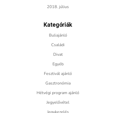
2018. július
Kategóriák
Buliajánló
Családi
Divat
Egyéb
Fesztivál ajánló
Gasztronómia
Hétvégi program ajánló
Jegyelővétel
Jegykezelés