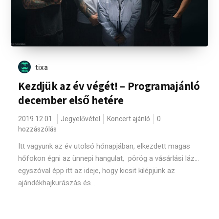
tixa
Kezdjük az év végét! – Programajánló
december első hetére
2019.12.01.
Jegyelővétel
Koncert ajánló
0
hozzászólás
Itt vagyunk az év utolsó hónapjában, elkezdett magas
hőfokon égni az ünnepi hangulat, pörög a vásárlási láz...
egyszóval épp itt az ideje, hogy kicsit kilépjünk az
ajándékhajkurászás és...