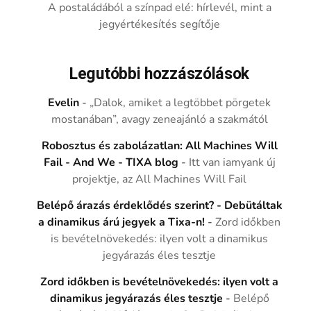
A postaládából a színpad elé: hírlevél, mint a
jegyértékesítés segítője
Legutóbbi hozzászólások
Evelin
-
„Dalok, amiket a legtöbbet pörgetek
mostanában”, avagy zeneajánló a szakmától
Robosztus és zabolázatlan: All Machines Will
Fail - And We - TIXA blog
-
Itt van iamyank új
projektje, az All Machines Will Fail
Belépő árazás érdeklődés szerint? - Debütáltak
a dinamikus árú jegyek a Tixa-n!
-
Zord időkben
is bevételnövekedés: ilyen volt a dinamikus
jegyárazás éles tesztje
Zord időkben is bevételnövekedés: ilyen volt a
dinamikus jegyárazás éles tesztje
-
Belépő