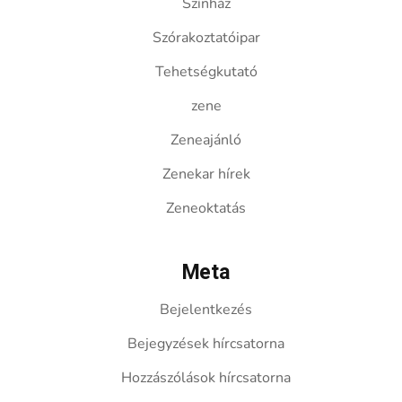
Színház
Szórakoztatóipar
Tehetségkutató
zene
Zeneajánló
Zenekar hírek
Zeneoktatás
Meta
Bejelentkezés
Bejegyzések hírcsatorna
Hozzászólások hírcsatorna