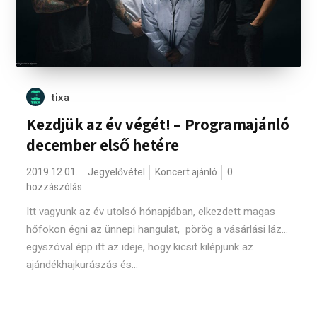
tixa
Kezdjük az év végét! – Programajánló
december első hetére
2019.12.01.
Jegyelővétel
Koncert ajánló
0
hozzászólás
Itt vagyunk az év utolsó hónapjában, elkezdett magas
hőfokon égni az ünnepi hangulat, pörög a vásárlási láz...
egyszóval épp itt az ideje, hogy kicsit kilépjünk az
ajándékhajkurászás és...