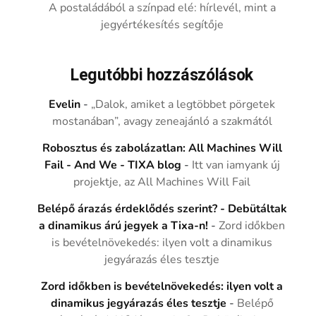
A postaládából a színpad elé: hírlevél, mint a
jegyértékesítés segítője
Legutóbbi hozzászólások
Evelin
-
„Dalok, amiket a legtöbbet pörgetek
mostanában”, avagy zeneajánló a szakmától
Robosztus és zabolázatlan: All Machines Will
Fail - And We - TIXA blog
-
Itt van iamyank új
projektje, az All Machines Will Fail
Belépő árazás érdeklődés szerint? - Debütáltak
a dinamikus árú jegyek a Tixa-n!
-
Zord időkben
is bevételnövekedés: ilyen volt a dinamikus
jegyárazás éles tesztje
Zord időkben is bevételnövekedés: ilyen volt a
dinamikus jegyárazás éles tesztje
-
Belépő