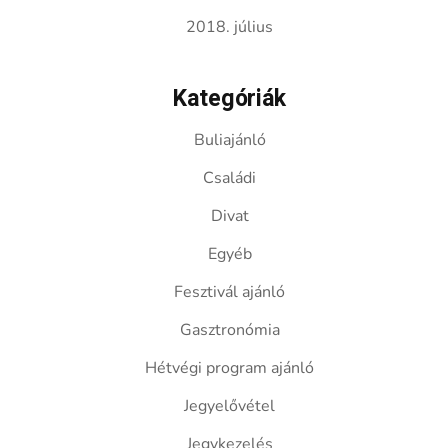
2018. július
Kategóriák
Buliajánló
Családi
Divat
Egyéb
Fesztivál ajánló
Gasztronómia
Hétvégi program ajánló
Jegyelővétel
Jegykezelés