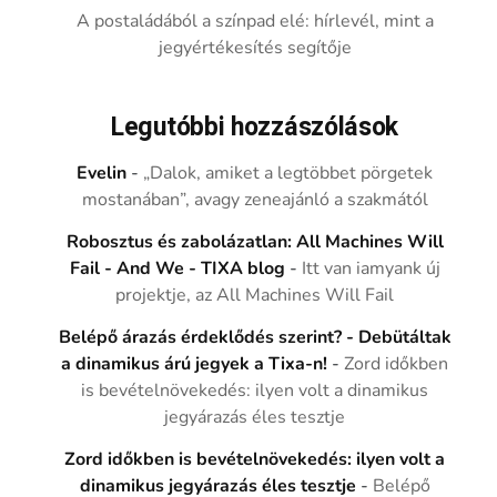
A postaládából a színpad elé: hírlevél, mint a
jegyértékesítés segítője
Legutóbbi hozzászólások
Evelin
-
„Dalok, amiket a legtöbbet pörgetek
mostanában”, avagy zeneajánló a szakmától
Robosztus és zabolázatlan: All Machines Will
Fail - And We - TIXA blog
-
Itt van iamyank új
projektje, az All Machines Will Fail
Belépő árazás érdeklődés szerint? - Debütáltak
a dinamikus árú jegyek a Tixa-n!
-
Zord időkben
is bevételnövekedés: ilyen volt a dinamikus
jegyárazás éles tesztje
Zord időkben is bevételnövekedés: ilyen volt a
dinamikus jegyárazás éles tesztje
-
Belépő