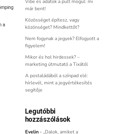
Vibe és adatok a pult mögül: mi
dömping
már bent!
Közösséget építesz, vagy
n a
közönséget? Mindkettőt?
Nem fogynak a jegyek? Elfogyott a
figyelem!
Mikor és hol hirdessek? –
marketing útmutató a Tixától
A postaládából a színpad elé:
hírlevél, mint a jegyértékesítés
segítője
Legutóbbi
hozzászólások
Evelin
-
„Dalok, amiket a