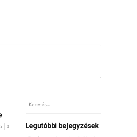
Keresés:
e
Legutóbbi bejegyzések
ó
0