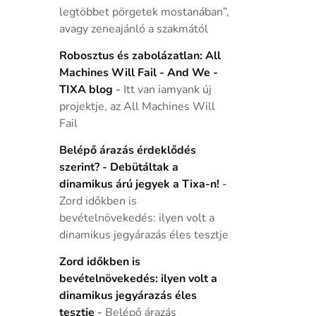
legtöbbet pörgetek mostanában”,
avagy zeneajánló a szakmától
Robosztus és zabolázatlan: All
Machines Will Fail - And We -
TIXA blog
-
Itt van iamyank új
projektje, az All Machines Will
Fail
Belépő árazás érdeklődés
szerint? - Debütáltak a
dinamikus árú jegyek a Tixa-n!
-
Zord időkben is
bevételnövekedés: ilyen volt a
dinamikus jegyárazás éles tesztje
Zord időkben is
bevételnövekedés: ilyen volt a
dinamikus jegyárazás éles
tesztje
-
Belépő árazás