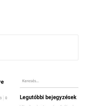
Keresés:
ye
Legutóbbi bejegyzések
ó
0