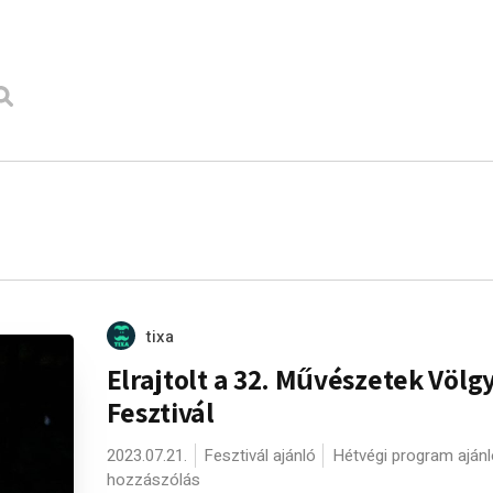
g
tixa
Elrajtolt a 32. Művészetek Völg
Fesztivál
2023.07.21.
Fesztivál ajánló
Hétvégi program ajánl
hozzászólás