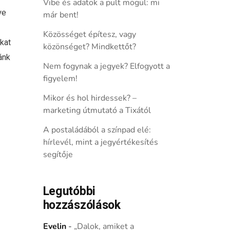
Vibe és adatok a pult mögül: mi
ye
már bent!
Közösséget építesz, vagy
kat
közönséget? Mindkettőt?
ánk
Nem fogynak a jegyek? Elfogyott a
figyelem!
Mikor és hol hirdessek? –
marketing útmutató a Tixától
A postaládából a színpad elé:
hírlevél, mint a jegyértékesítés
segítője
Legutóbbi
hozzászólások
Evelin
-
„Dalok, amiket a