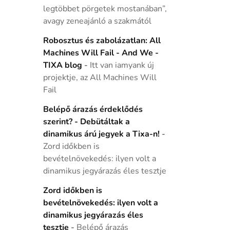
legtöbbet pörgetek mostanában”,
avagy zeneajánló a szakmától
Robosztus és zabolázatlan: All
Machines Will Fail - And We -
TIXA blog
-
Itt van iamyank új
projektje, az All Machines Will
Fail
Belépő árazás érdeklődés
szerint? - Debütáltak a
dinamikus árú jegyek a Tixa-n!
-
Zord időkben is
bevételnövekedés: ilyen volt a
dinamikus jegyárazás éles tesztje
Zord időkben is
bevételnövekedés: ilyen volt a
dinamikus jegyárazás éles
tesztje
-
Belépő árazás