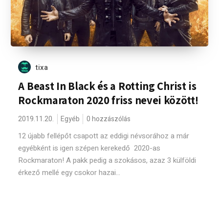
tixa
A Beast In Black és a Rotting Christ is
Rockmaraton 2020 friss nevei között!
2019.11.20.
Egyéb
0 hozzászólás
12 újabb fellépőt csapott az eddigi névsorához a már
egyébként is igen szépen kerekedő 2020-as
Rockmaraton! A pakk pedig a szokásos, azaz 3 külföldi
érkező mellé egy csokor hazai...