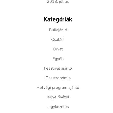
2018. július
Kategóriák
Buliajánló
Családi
Divat
Egyéb
Fesztivál ajánló
Gasztronómia
Hétvégi program ajánló
Jegyelővétel
Jegykezelés