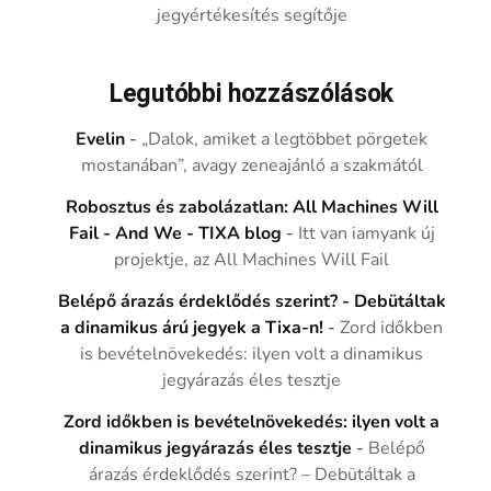
jegyértékesítés segítője
Legutóbbi hozzászólások
Evelin
-
„Dalok, amiket a legtöbbet pörgetek
mostanában”, avagy zeneajánló a szakmától
Robosztus és zabolázatlan: All Machines Will
Fail - And We - TIXA blog
-
Itt van iamyank új
projektje, az All Machines Will Fail
Belépő árazás érdeklődés szerint? - Debütáltak
a dinamikus árú jegyek a Tixa-n!
-
Zord időkben
is bevételnövekedés: ilyen volt a dinamikus
jegyárazás éles tesztje
Zord időkben is bevételnövekedés: ilyen volt a
dinamikus jegyárazás éles tesztje
-
Belépő
árazás érdeklődés szerint? – Debütáltak a