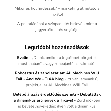
Mikor és hol hirdessek? – marketing útmutató a
Tixától
A postaládából a színpad elé: hírlevél, mint a
jegyértékesítés segítője
Legutóbbi hozzászólások
Evelin
-
„Dalok, amiket a legtöbbet pörgetek
mostanában”, avagy zeneajánló a szakmától
Robosztus és zabolázatlan: All Machines Will
Fail - And We - TIXA blog
-
Itt van iamyank új
projektje, az All Machines Will Fail
Belépő árazás érdeklődés szerint? - Debütáltak
a dinamikus árú jegyek a Tixa-n!
-
Zord időkben
is bevételnövekedés: ilyen volt a dinamikus