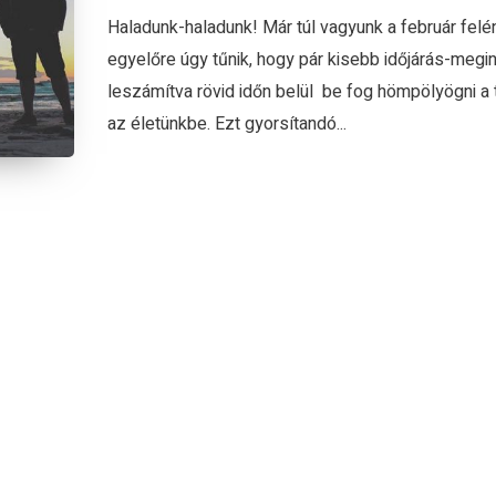
Haladunk-haladunk! Már túl vagyunk a február felé
egyelőre úgy tűnik, hogy pár kisebb időjárás-megi
leszámítva rövid időn belül be fog hömpölyögni a
az életünkbe. Ezt gyorsítandó...