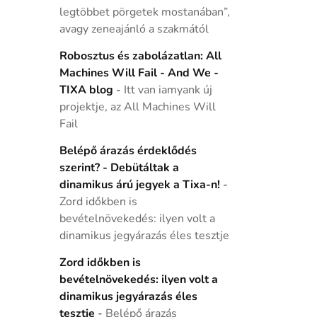
legtöbbet pörgetek mostanában”,
avagy zeneajánló a szakmától
Robosztus és zabolázatlan: All
Machines Will Fail - And We -
TIXA blog
-
Itt van iamyank új
projektje, az All Machines Will
Fail
Belépő árazás érdeklődés
szerint? - Debütáltak a
dinamikus árú jegyek a Tixa-n!
-
Zord időkben is
bevételnövekedés: ilyen volt a
dinamikus jegyárazás éles tesztje
Zord időkben is
bevételnövekedés: ilyen volt a
dinamikus jegyárazás éles
tesztje
-
Belépő árazás