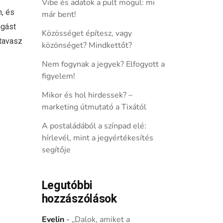
Vibe és adatok a pult mögül: mi
n, és
már bent!
ngást
Közösséget építesz, vagy
 tavasz
közönséget? Mindkettőt?
Nem fogynak a jegyek? Elfogyott a
figyelem!
Mikor és hol hirdessek? –
marketing útmutató a Tixától
A postaládából a színpad elé:
hírlevél, mint a jegyértékesítés
segítője
Legutóbbi
hozzászólások
Evelin
-
„Dalok, amiket a