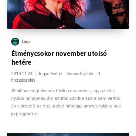
tixa
Élménycsokor november utolsó
hetére
2019.11.24.
Jegyelővétel
Koncert ajánló
0
hozzászólás
Általában végtelennek tűnik a november, egy szürke,
nyúlós hónapnak, ám ezúttal szintbe észre sem vettük
és elpörgött az ősz utolsó hónapja, aminek talán a sok
jó program is...