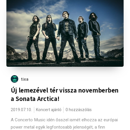
tixa
Új lemezével tér vissza novemberben
a Sonata Arctica!
2019.07.10.
Koncert ajánló
0 hozzászólás
A Concerto Music idén ősszel ismét elhozza az európai
power metal egyik legfontosabb jelenségét, a finn