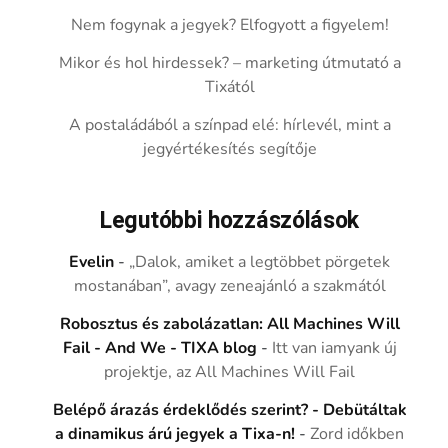
Nem fogynak a jegyek? Elfogyott a figyelem!
Mikor és hol hirdessek? – marketing útmutató a
Tixától
A postaládából a színpad elé: hírlevél, mint a
jegyértékesítés segítője
Legutóbbi hozzászólások
Evelin
-
„Dalok, amiket a legtöbbet pörgetek
mostanában”, avagy zeneajánló a szakmától
Robosztus és zabolázatlan: All Machines Will
Fail - And We - TIXA blog
-
Itt van iamyank új
projektje, az All Machines Will Fail
Belépő árazás érdeklődés szerint? - Debütáltak
a dinamikus árú jegyek a Tixa-n!
-
Zord időkben