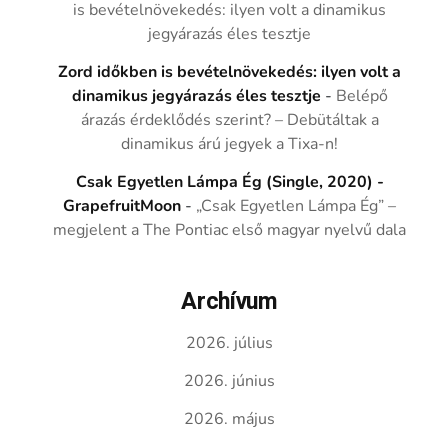
is bevételnövekedés: ilyen volt a dinamikus
jegyárazás éles tesztje
Zord időkben is bevételnövekedés: ilyen volt a
dinamikus jegyárazás éles tesztje
-
Belépő
árazás érdeklődés szerint? – Debütáltak a
dinamikus árú jegyek a Tixa-n!
Csak Egyetlen Lámpa Ég (Single, 2020) -
GrapefruitMoon
-
„Csak Egyetlen Lámpa Ég” –
megjelent a The Pontiac első magyar nyelvű dala
Archívum
2026. július
2026. június
2026. május