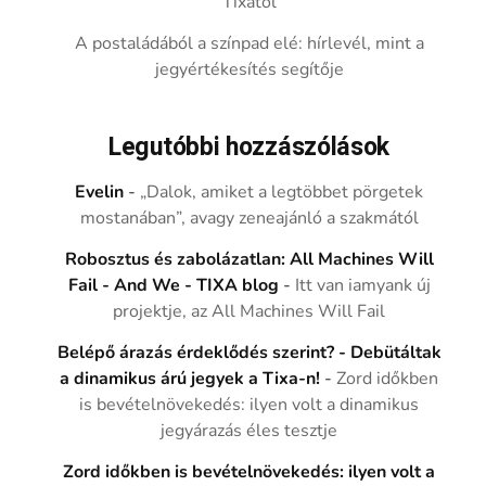
Tixától
A postaládából a színpad elé: hírlevél, mint a
jegyértékesítés segítője
Legutóbbi hozzászólások
Evelin
-
„Dalok, amiket a legtöbbet pörgetek
mostanában”, avagy zeneajánló a szakmától
Robosztus és zabolázatlan: All Machines Will
Fail - And We - TIXA blog
-
Itt van iamyank új
projektje, az All Machines Will Fail
Belépő árazás érdeklődés szerint? - Debütáltak
a dinamikus árú jegyek a Tixa-n!
-
Zord időkben
is bevételnövekedés: ilyen volt a dinamikus
jegyárazás éles tesztje
Zord időkben is bevételnövekedés: ilyen volt a