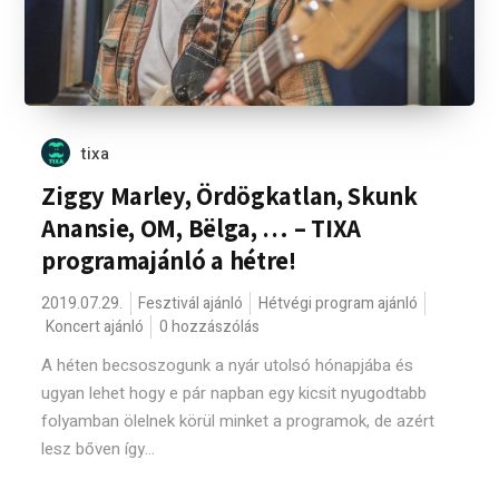
tixa
Ziggy Marley, Ördögkatlan, Skunk
Anansie, OM, Bëlga, … – TIXA
programajánló a hétre!
2019.07.29.
Fesztivál ajánló
Hétvégi program ajánló
Koncert ajánló
0 hozzászólás
A héten becsoszogunk a nyár utolsó hónapjába és
ugyan lehet hogy e pár napban egy kicsit nyugodtabb
folyamban ölelnek körül minket a programok, de azért
lesz bőven így...