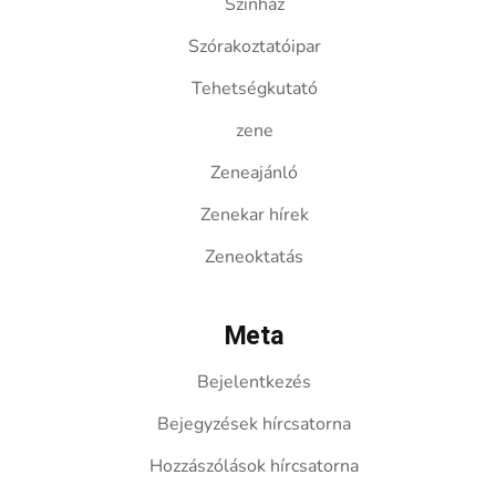
Színház
Szórakoztatóipar
Tehetségkutató
zene
Zeneajánló
Zenekar hírek
Zeneoktatás
Meta
Bejelentkezés
Bejegyzések hírcsatorna
Hozzászólások hírcsatorna