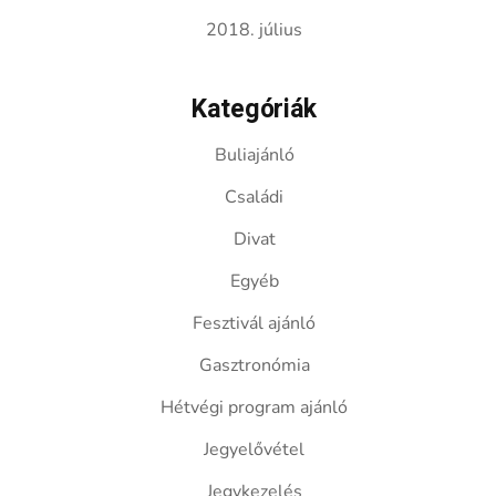
2018. július
Kategóriák
Buliajánló
Családi
Divat
Egyéb
Fesztivál ajánló
Gasztronómia
Hétvégi program ajánló
Jegyelővétel
Jegykezelés