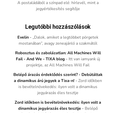
A postaládából a színpad elé: hírlevél, mint a
jegyértékesítés segítője
Legutóbbi hozzászólások
Evelin
-
„Dalok, amiket a legtöbbet pörgetek
mostanában”, avagy zeneajánló a szakmától
Robosztus és zabolázatlan: All Machines Will
Fail - And We - TIXA blog
-
Itt van iamyank új
projektje, az All Machines Will Fail
Belépő árazás érdeklődés szerint? - Debütáltak
a dinamikus árú jegyek a Tixa-n!
-
Zord időkben
is bevételnövekedés: ilyen volt a dinamikus
jegyárazás éles tesztje
Zord időkben is bevételnövekedés: ilyen volt a
dinamikus jegyárazás éles tesztje
-
Belépő