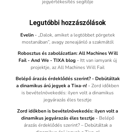
jegyértékesítés segítője
Legutóbbi hozzászólások
Evelin
-
„Dalok, amiket a legtöbbet pörgetek
mostanában”, avagy zeneajánló a szakmától
Robosztus és zabolázatlan: All Machines Will
Fail - And We - TIXA blog
-
Itt van iamyank új
projektje, az All Machines Will Fail
Belépő árazás érdeklődés szerint? - Debütáltak
a dinamikus árú jegyek a Tixa-n!
-
Zord időkben
is bevételnövekedés: ilyen volt a dinamikus
jegyárazás éles tesztje
Zord időkben is bevételnövekedés: ilyen volt a
dinamikus jegyárazás éles tesztje
-
Belépő
árazás érdeklődés szerint? – Debütáltak a