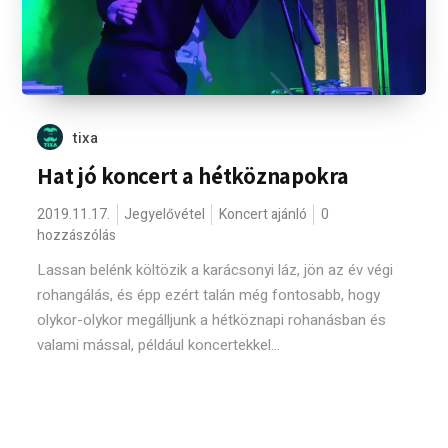
tixa
Hat jó koncert a hétköznapokra
2019.11.17.
Jegyelővétel
Koncert ajánló
0
hozzászólás
Lassan belénk költözik a karácsonyi láz, jön az év végi
rohangálás, és épp ezért talán még fontosabb, hogy
olykor-olykor megálljunk a hétköznapi rohanásban és
valami mással, például koncertekkel...