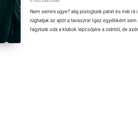
0 hozzászólás
Nem semmi ugye? alig pislogtunk párat és már rá i
rúghatjuk az ajtót a tavaszra! Igaz egyébként sem
fagytunk oda a klubok lépcsőjére a cidritől, de azért