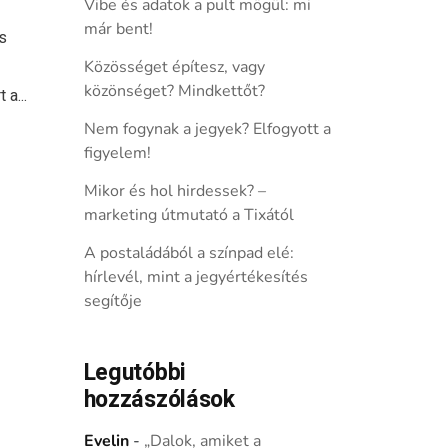
Vibe és adatok a pult mögül: mi
már bent!
s
Közösséget építesz, vagy
közönséget? Mindkettőt?
 a...
Nem fogynak a jegyek? Elfogyott a
figyelem!
Mikor és hol hirdessek? –
marketing útmutató a Tixától
A postaládából a színpad elé:
hírlevél, mint a jegyértékesítés
segítője
Legutóbbi
hozzászólások
Evelin
-
„Dalok, amiket a