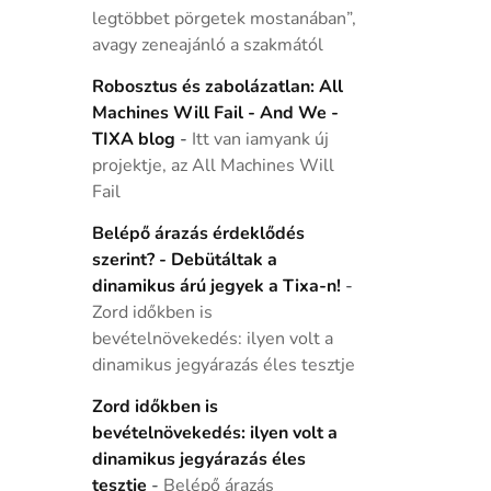
legtöbbet pörgetek mostanában”,
avagy zeneajánló a szakmától
Robosztus és zabolázatlan: All
Machines Will Fail - And We -
TIXA blog
-
Itt van iamyank új
projektje, az All Machines Will
Fail
Belépő árazás érdeklődés
szerint? - Debütáltak a
dinamikus árú jegyek a Tixa-n!
-
Zord időkben is
bevételnövekedés: ilyen volt a
dinamikus jegyárazás éles tesztje
Zord időkben is
bevételnövekedés: ilyen volt a
dinamikus jegyárazás éles
tesztje
-
Belépő árazás