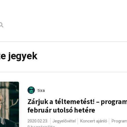
e jegyek
tixa
Zárjuk a téltemetést! – progra
február utolsó hetére
2020.02.23.
Jegyelővétel
Koncert ajánló
Program