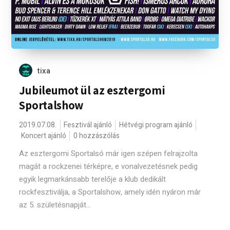
tixa
Jubileumot ül az esztergomi
Sportalshow
2019.07.08.
Fesztivál ajánló
Hétvégi program ajánló
Koncert ajánló
0 hozzászólás
Az esztergomi Sportalsó már igen szépen felrajzolta
magát a rockzenei térképre, e vonalvezetésnek pedig
egyik legmarkánsabb terelője a klub dedikált
rockfesztiválja, a Sportalshow, amely idén nyáron már
az 5. születésnapját...