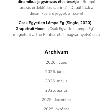
dinamikus jegyárazás éles tesztje
-
Belépő
árazás érdeklődés szerint? – Debütáltak a
dinamikus árú jegyek a Tixa-n!
Csak Egyetlen Lámpa Ég (Single, 2020) -
GrapefruitMoon
-
„Csak Egyetlen Lámpa Ég” –
megjelent a The Pontiac első magyar nyelvű dala
Archívum
2026. július
2026. június
2026. május
2026. április
2025. december
2025. október