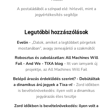
A postaládából a színpad elé: hírlevél, mint a
jegyértékesítés segítője
Legutóbbi hozzászólások
Evelin
-
„Dalok, amiket a legtöbbet pörgetek
mostanában”, avagy zeneajánló a szakmától
Robosztus és zabolázatlan: All Machines Will
Fail - And We - TIXA blog
-
Itt van iamyank új
projektje, az All Machines Will Fail
Belépő árazás érdeklődés szerint? - Debütáltak
a dinamikus árú jegyek a Tixa-n!
-
Zord időkben
is bevételnövekedés: ilyen volt a dinamikus
jegyárazás éles tesztje
Zord időkben is bevételnövekedés: ilyen volt a