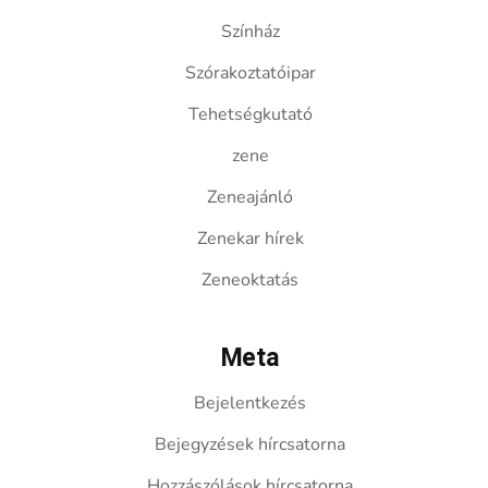
Színház
Szórakoztatóipar
Tehetségkutató
zene
Zeneajánló
Zenekar hírek
Zeneoktatás
Meta
Bejelentkezés
Bejegyzések hírcsatorna
Hozzászólások hírcsatorna