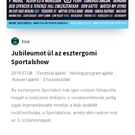
tixa
Jubileumot ül az esztergomi
Sportalshow
2019.07.08.
Fesztivál ajánló
Hétvégi program ajánló
Koncert ajánló
0 hozzászólás
Az esztergomi Sportalsó már igen szépen felrajzolta
magát a rockzenei térképre, e vonalvezetésnek pedig
egyik legmarkánsabb terelője a klub dedikált
rockfesztiválja, a Sportalshow, amely idén nyáron már
az 5. születésnapját...