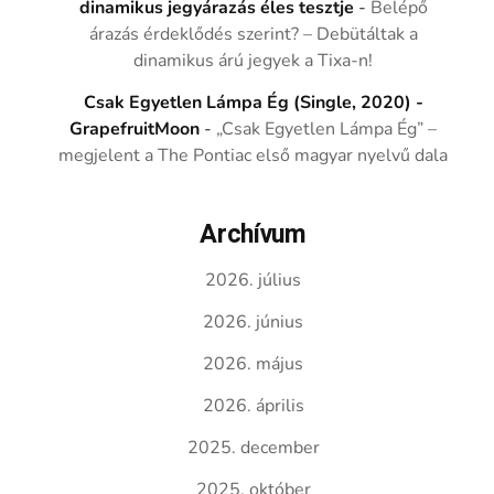
dinamikus jegyárazás éles tesztje
-
Belépő
árazás érdeklődés szerint? – Debütáltak a
dinamikus árú jegyek a Tixa-n!
Csak Egyetlen Lámpa Ég (Single, 2020) -
GrapefruitMoon
-
„Csak Egyetlen Lámpa Ég” –
megjelent a The Pontiac első magyar nyelvű dala
Archívum
2026. július
2026. június
2026. május
2026. április
2025. december
2025. október