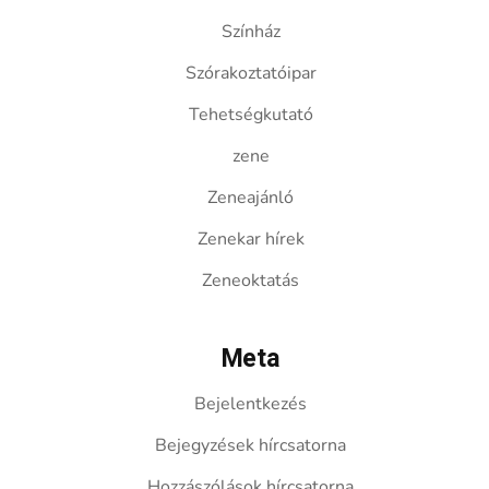
Színház
Szórakoztatóipar
Tehetségkutató
zene
Zeneajánló
Zenekar hírek
Zeneoktatás
Meta
Bejelentkezés
Bejegyzések hírcsatorna
Hozzászólások hírcsatorna