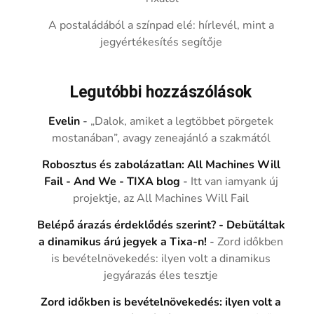
A postaládából a színpad elé: hírlevél, mint a
jegyértékesítés segítője
Legutóbbi hozzászólások
Evelin
-
„Dalok, amiket a legtöbbet pörgetek
mostanában”, avagy zeneajánló a szakmától
Robosztus és zabolázatlan: All Machines Will
Fail - And We - TIXA blog
-
Itt van iamyank új
projektje, az All Machines Will Fail
Belépő árazás érdeklődés szerint? - Debütáltak
a dinamikus árú jegyek a Tixa-n!
-
Zord időkben
is bevételnövekedés: ilyen volt a dinamikus
jegyárazás éles tesztje
Zord időkben is bevételnövekedés: ilyen volt a