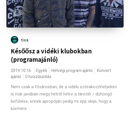
tixa
Későősz a vidéki klubokban
(programajánló)
2019.10.16.
Egyéb
Hétvégi program ajánló
Koncert
ajánló
0 hozzászólás
Nem csak a fővárosban, de a vidéki szórakozóhelyeken
is már javában megy hétről hétre a tánctér / dühöngő
befűtése, ennek apropóján pedig mi épp ideje, hogy a
körmére...