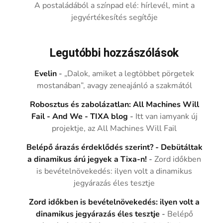
A postaládából a színpad elé: hírlevél, mint a
jegyértékesítés segítője
Legutóbbi hozzászólások
Evelin
-
„Dalok, amiket a legtöbbet pörgetek
mostanában”, avagy zeneajánló a szakmától
Robosztus és zabolázatlan: All Machines Will
Fail - And We - TIXA blog
-
Itt van iamyank új
projektje, az All Machines Will Fail
Belépő árazás érdeklődés szerint? - Debütáltak
a dinamikus árú jegyek a Tixa-n!
-
Zord időkben
is bevételnövekedés: ilyen volt a dinamikus
jegyárazás éles tesztje
Zord időkben is bevételnövekedés: ilyen volt a
dinamikus jegyárazás éles tesztje
-
Belépő