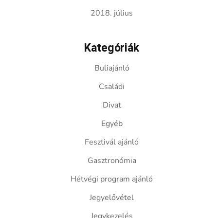
2018. július
Kategóriák
Buliajánló
Családi
Divat
Egyéb
Fesztivál ajánló
Gasztronómia
Hétvégi program ajánló
Jegyelővétel
Jegykezelés