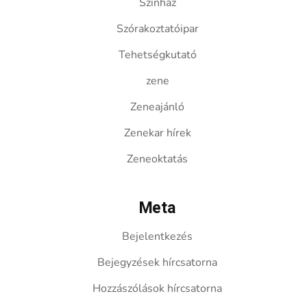
Színház
Szórakoztatóipar
Tehetségkutató
zene
Zeneajánló
Zenekar hírek
Zeneoktatás
Meta
Bejelentkezés
Bejegyzések hírcsatorna
Hozzászólások hírcsatorna