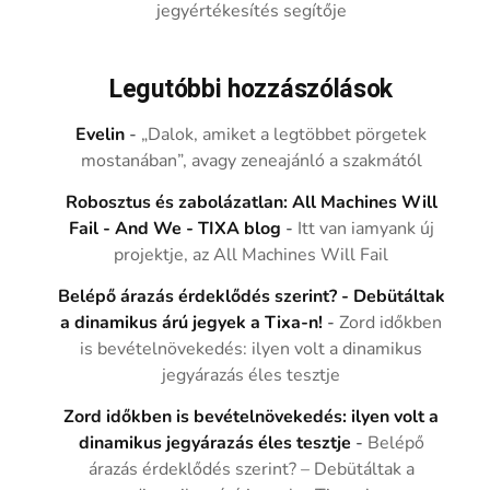
jegyértékesítés segítője
Legutóbbi hozzászólások
Evelin
-
„Dalok, amiket a legtöbbet pörgetek
mostanában”, avagy zeneajánló a szakmától
Robosztus és zabolázatlan: All Machines Will
Fail - And We - TIXA blog
-
Itt van iamyank új
projektje, az All Machines Will Fail
Belépő árazás érdeklődés szerint? - Debütáltak
a dinamikus árú jegyek a Tixa-n!
-
Zord időkben
is bevételnövekedés: ilyen volt a dinamikus
jegyárazás éles tesztje
Zord időkben is bevételnövekedés: ilyen volt a
dinamikus jegyárazás éles tesztje
-
Belépő
árazás érdeklődés szerint? – Debütáltak a