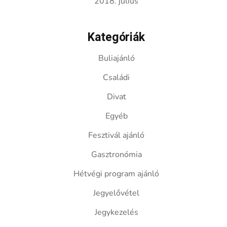
2018. július
Kategóriák
Buliajánló
Családi
Divat
Egyéb
Fesztivál ajánló
Gasztronómia
Hétvégi program ajánló
Jegyelővétel
Jegykezelés