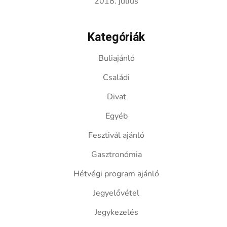
2018. július
Kategóriák
Buliajánló
Családi
Divat
Egyéb
Fesztivál ajánló
Gasztronómia
Hétvégi program ajánló
Jegyelővétel
Jegykezelés