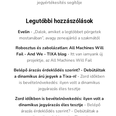
jegyértékesítés segítője
Legutóbbi hozzászólások
Evelin
-
„Dalok, amiket a legtöbbet pörgetek
mostanában”, avagy zeneajánló a szakmától
Robosztus és zabolázatlan: All Machines Will
Fail - And We - TIXA blog
-
Itt van iamyank új
projektje, az All Machines Will Fail
Belépő árazás érdeklődés szerint? - Debütáltak
a dinamikus árú jegyek a Tixa-n!
-
Zord időkben
is bevételnövekedés: ilyen volt a dinamikus
jegyárazás éles tesztje
Zord időkben is bevételnövekedés: ilyen volt a
dinamikus jegyárazás éles tesztje
-
Belépő
árazás érdeklődés szerint? – Debütáltak a