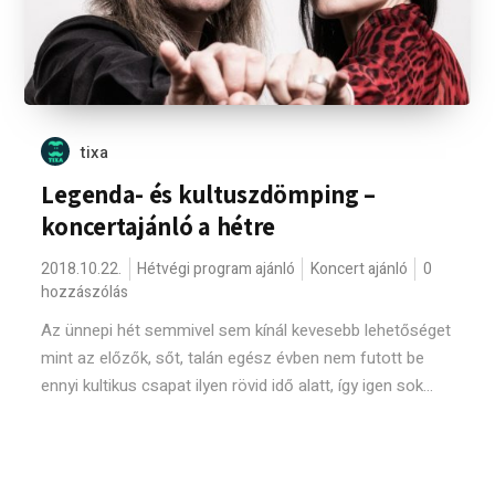
tixa
Legenda- és kultuszdömping –
koncertajánló a hétre
2018.10.22.
Hétvégi program ajánló
Koncert ajánló
0
hozzászólás
Az ünnepi hét semmivel sem kínál kevesebb lehetőséget
mint az előzők, sőt, talán egész évben nem futott be
ennyi kultikus csapat ilyen rövid idő alatt, így igen sok...