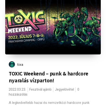
tixa
TOXIC Weekend – punk & hardcore
nyaralás vízparton!
2022.03.23.
Fesztivál ajánló
Jegyelővétel
0
hozzászólás
A legkedveltebb hazai és nemzetközi hardcore punk