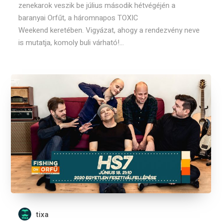
zenekarok veszik be július második hétvégéjén a
baranyai Orfűt, a háromnapos TOXIC
Weekend keretében. Vigyázat, ahogy a rendezvény neve
is mutatja, komoly buli várható!...
tixa