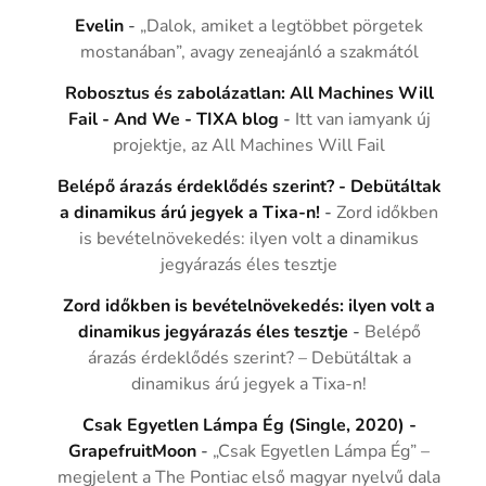
Evelin
-
„Dalok, amiket a legtöbbet pörgetek
mostanában”, avagy zeneajánló a szakmától
Robosztus és zabolázatlan: All Machines Will
Fail - And We - TIXA blog
-
Itt van iamyank új
projektje, az All Machines Will Fail
Belépő árazás érdeklődés szerint? - Debütáltak
a dinamikus árú jegyek a Tixa-n!
-
Zord időkben
is bevételnövekedés: ilyen volt a dinamikus
jegyárazás éles tesztje
Zord időkben is bevételnövekedés: ilyen volt a
dinamikus jegyárazás éles tesztje
-
Belépő
árazás érdeklődés szerint? – Debütáltak a
dinamikus árú jegyek a Tixa-n!
Csak Egyetlen Lámpa Ég (Single, 2020) -
GrapefruitMoon
-
„Csak Egyetlen Lámpa Ég” –
megjelent a The Pontiac első magyar nyelvű dala