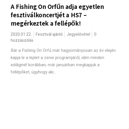
A Fishing On Orfűn adja egyetlen
fesztiválkoncertjét a HS7 –
megérkeztek a fellépők!
2020.01.22.
Fesztivál ajánló
Jegyelővétel
0
hozzászólás
Bár a Fishing On Orfű már hagyományosan az év elején
kapja le a leplet a zenei programjáról, idén minden
eddiginél korábban, már januárban megkapjuk a
fellépőket, úgyhogy aki...