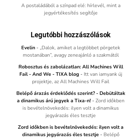
A postaládából a színpad elé: hírlevél, mint a
jegyértékesítés segítője
Legutóbbi hozzászólások
Evelin
-
„Dalok, amiket a legtöbbet pörgetek
mostanában”, avagy zeneajánló a szakmától
Robosztus és zabolázatlan: All Machines Will
Fail - And We - TIXA blog
-
Itt van iamyank új
projektje, az All Machines Will Fail
Belépő árazás érdeklődés szerint? - Debütáltak
a dinamikus árú jegyek a Tixa-n!
-
Zord időkben
is bevételnövekedés: ilyen volt a dinamikus
jegyárazás éles tesztje
Zord időkben is bevételnövekedés: ilyen volt a
dinamikus jegyárazás éles tesztje
-
Belépő