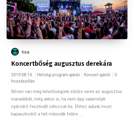
tixa
Koncertbőség augusztus derekára
2019.08.14.
Hétvégi program ajánló
Koncert ajánló
0
hozzászólás
Bőven van még lehetőségünk sűrűre venni az augusztus
maradékát, még akkor is, ha nem épp valamelyik
nyárzáró fesztivált célozzuk be. Ehhez adunk most
kapaszkodót a hét második felére. ...