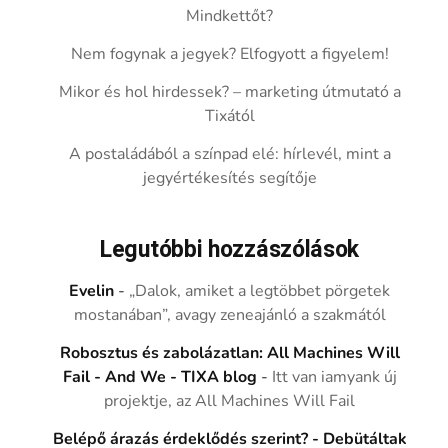
Mindkettőt?
Nem fogynak a jegyek? Elfogyott a figyelem!
Mikor és hol hirdessek? – marketing útmutató a
Tixától
A postaládából a színpad elé: hírlevél, mint a
jegyértékesítés segítője
Legutóbbi hozzászólások
Evelin
-
„Dalok, amiket a legtöbbet pörgetek
mostanában”, avagy zeneajánló a szakmától
Robosztus és zabolázatlan: All Machines Will
Fail - And We - TIXA blog
-
Itt van iamyank új
projektje, az All Machines Will Fail
Belépő árazás érdeklődés szerint? - Debütáltak