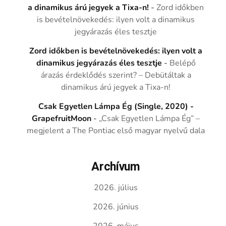
a dinamikus árú jegyek a Tixa-n!
-
Zord időkben
is bevételnövekedés: ilyen volt a dinamikus
jegyárazás éles tesztje
Zord időkben is bevételnövekedés: ilyen volt a
dinamikus jegyárazás éles tesztje
-
Belépő
árazás érdeklődés szerint? – Debütáltak a
dinamikus árú jegyek a Tixa-n!
Csak Egyetlen Lámpa Ég (Single, 2020) -
GrapefruitMoon
-
„Csak Egyetlen Lámpa Ég” –
megjelent a The Pontiac első magyar nyelvű dala
Archívum
2026. július
2026. június