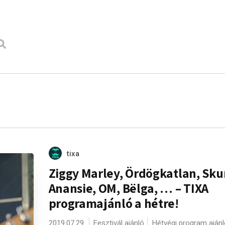
tixa
Ziggy Marley, Ördögkatlan, Sk
Anansie, OM, Bëlga, … – TIXA
programajánló a hétre!
2019.07.29.
Fesztivál ajánló
Hétvégi program ajánl