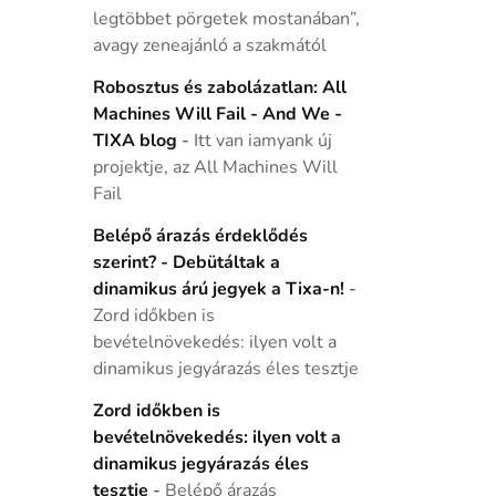
legtöbbet pörgetek mostanában”,
avagy zeneajánló a szakmától
Robosztus és zabolázatlan: All
Machines Will Fail - And We -
TIXA blog
-
Itt van iamyank új
projektje, az All Machines Will
Fail
Belépő árazás érdeklődés
szerint? - Debütáltak a
dinamikus árú jegyek a Tixa-n!
-
Zord időkben is
bevételnövekedés: ilyen volt a
dinamikus jegyárazás éles tesztje
Zord időkben is
bevételnövekedés: ilyen volt a
dinamikus jegyárazás éles
tesztje
-
Belépő árazás