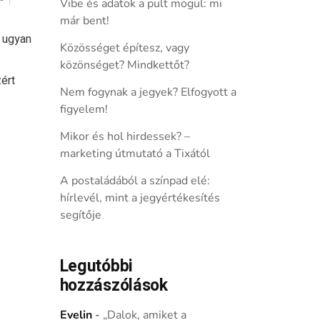
Vibe és adatok a pult mögül: mi
már bent!
 ugyan
Közösséget építesz, vagy
közönséget? Mindkettőt?
ért
Nem fogynak a jegyek? Elfogyott a
figyelem!
Mikor és hol hirdessek? –
marketing útmutató a Tixától
A postaládából a színpad elé:
hírlevél, mint a jegyértékesítés
segítője
Legutóbbi
hozzászólások
Evelin
-
„Dalok, amiket a