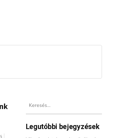
Keresés:
unk
Legutóbbi bejegyzések
ó