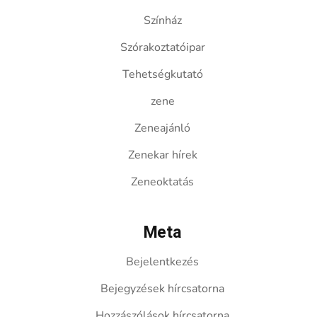
Színház
Szórakoztatóipar
Tehetségkutató
zene
Zeneajánló
Zenekar hírek
Zeneoktatás
Meta
Bejelentkezés
Bejegyzések hírcsatorna
Hozzászólások hírcsatorna