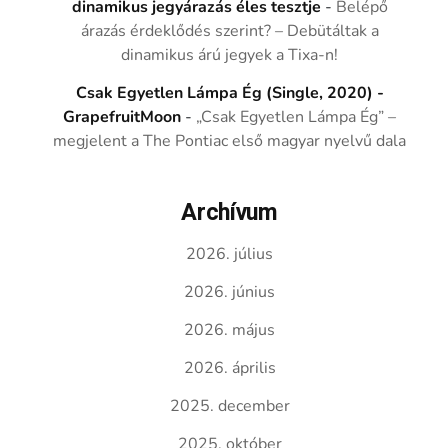
dinamikus jegyárazás éles tesztje
-
Belépő
árazás érdeklődés szerint? – Debütáltak a
dinamikus árú jegyek a Tixa-n!
Csak Egyetlen Lámpa Ég (Single, 2020) -
GrapefruitMoon
-
„Csak Egyetlen Lámpa Ég” –
megjelent a The Pontiac első magyar nyelvű dala
Archívum
2026. július
2026. június
2026. május
2026. április
2025. december
2025. október