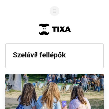
Szeláví! fellépők