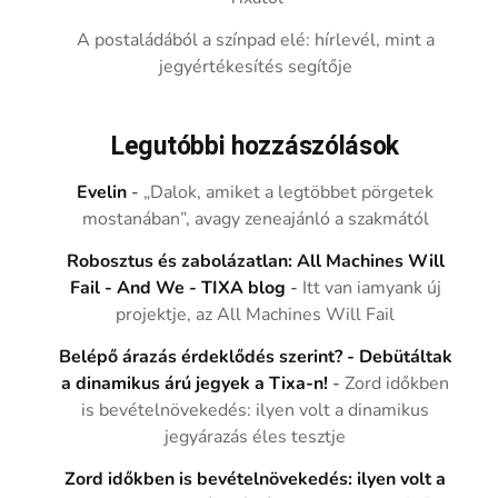
A postaládából a színpad elé: hírlevél, mint a
jegyértékesítés segítője
Legutóbbi hozzászólások
Evelin
-
„Dalok, amiket a legtöbbet pörgetek
mostanában”, avagy zeneajánló a szakmától
Robosztus és zabolázatlan: All Machines Will
Fail - And We - TIXA blog
-
Itt van iamyank új
projektje, az All Machines Will Fail
Belépő árazás érdeklődés szerint? - Debütáltak
a dinamikus árú jegyek a Tixa-n!
-
Zord időkben
is bevételnövekedés: ilyen volt a dinamikus
jegyárazás éles tesztje
Zord időkben is bevételnövekedés: ilyen volt a