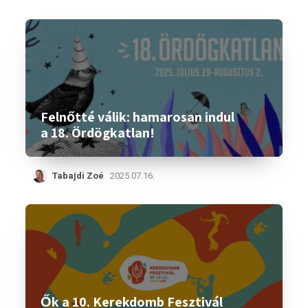
Felnőtté válik: hamarosan indul
a 18. Ördögkatlan!
Tabajdi Zoé
2025.07.16.
Ők a 10. Kerekdomb Fesztivál