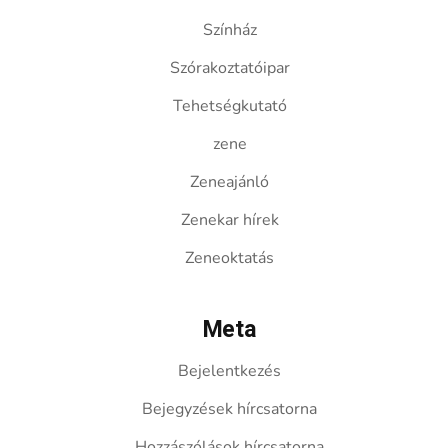
Színház
Szórakoztatóipar
Tehetségkutató
zene
Zeneajánló
Zenekar hírek
Zeneoktatás
Meta
Bejelentkezés
Bejegyzések hírcsatorna
Hozzászólások hírcsatorna