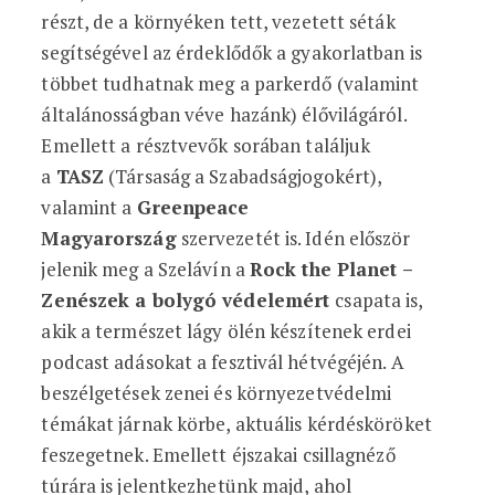
részt, de a környéken tett, vezetett séták
segítségével az érdeklődők a gyakorlatban is
többet tudhatnak meg a parkerdő (valamint
általánosságban véve hazánk) élővilágáról.
Emellett a résztvevők sorában találjuk
a
TASZ
(Társaság a Szabadságjogokért),
valamint a
Greenpeace
Magyarország
szervezetét is. Idén először
jelenik meg a Szelávín a
Rock the Planet –
Zenészek a bolygó védelemért
csapata is,
akik a természet lágy ölén készítenek erdei
podcast adásokat a fesztivál hétvégéjén. A
beszélgetések zenei és környezetvédelmi
témákat járnak körbe, aktuális kérdésköröket
feszegetnek. Emellett éjszakai csillagnéző
túrára is jelentkezhetünk majd, ahol