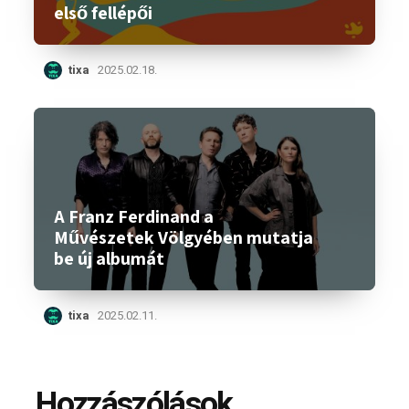
első fellépői
tixa
2025.02.18.
A Franz Ferdinand a
Művészetek Völgyében mutatja
be új albumát
tixa
2025.02.11.
Hozzászólások