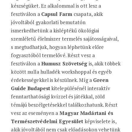
készségüket. Ez alkalommal is ott lesz a
fesztiválon a
Capsul Farm
csapata, akik
jóvoltából gyakorlati bemutatón
ismerkedhetünk a kisléptékű ökológiai
szemléletű élelmiszer termelés sajátosságaival,
s megtudhatjuk, hogyan léphetünk előre
fogyasztóból termelővé. Részt vesz a
fesztiválon a
Humusz Szövetség
is, akik többek
között nulla hulladék workshoppal és egyéb
érdekességekkel is készülnek. Míg a
Green
Guide Budapest
kitelepülésénél interaktív
fenntarthatósági kvízzel és játékkal, zöld
témájú beszélgetésekkel találkozhatunk. Részt
vesz az eseményen a
Magyar Madártani és
Természetvédelmi Egyesület
képviselete is,
akik jóvoltából nem csak előadásokon vehetünk