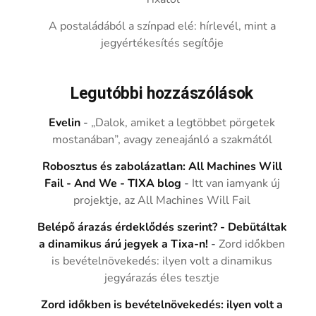
A postaládából a színpad elé: hírlevél, mint a
jegyértékesítés segítője
Legutóbbi hozzászólások
Evelin
-
„Dalok, amiket a legtöbbet pörgetek
mostanában”, avagy zeneajánló a szakmától
Robosztus és zabolázatlan: All Machines Will
Fail - And We - TIXA blog
-
Itt van iamyank új
projektje, az All Machines Will Fail
Belépő árazás érdeklődés szerint? - Debütáltak
a dinamikus árú jegyek a Tixa-n!
-
Zord időkben
is bevételnövekedés: ilyen volt a dinamikus
jegyárazás éles tesztje
Zord időkben is bevételnövekedés: ilyen volt a