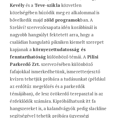
Kevély
és a
Teve-szikla
közvetlen
közelségében húzódik meg ez alkalommal is
bővelkedik majd
zöld programok
ban. A
Szeláví! szervezőcsapata idén korábbinál is
nagyobb hangsúlyt fektetett arra, hogy a
családias hangulatú pikniken kiemelt szerepet
kapjanak a
környezettudatosság és
fenntarthatóság
különböző témái. A
Pilisi
Parkerdő Zrt.
szervezésében különböző
fafajokkal ismerkedhetünk, ismeretterjesztő
kvízen tehetjük próbára a tudásunkat (például
az erdőtűz megelőzés és a parkerdők
témájában), de lesz örökerdő terepasztal is az
érdeklődők számára. Kipróbálhatunk itt fa
hangszereket is, a kalandvágyók pedig slackline
segítségével tehetik próbára ügyességi