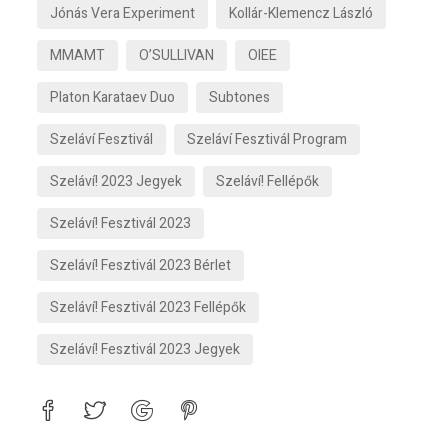
Jónás Vera Experiment
Kollár-Klemencz László
MMAMT
O’SULLIVAN
OIEE
Platon Karataev Duo
Subtones
Szeláví Fesztivál
Szeláví Fesztivál Program
Szeláví! 2023 Jegyek
Szeláví! Fellépők
Szeláví! Fesztivál 2023
Szeláví! Fesztivál 2023 Bérlet
Szeláví! Fesztivál 2023 Fellépők
Szeláví! Fesztivál 2023 Jegyek