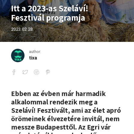
Itt a 2023-as Szeláví!
Fesztivál programja
2023.02.28.
author:
tixa
Itt a 2023-as Szeláví! Fesztivál program
Ebben az évben már harmadik
alkalommal rendezik meg a
Szeláví! Fesztivált, ami az élet apró
örömeinek élvezetére invitál, nem
messze Budapesttől. Az Egri vár