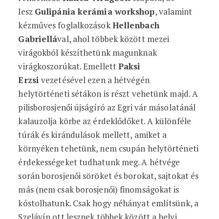
lesz
Gulipánia kerámia workshop
, valamint
kézműves foglalkozások
Hellenbach
Gabriellá
val, ahol többek között mezei
virágokból készíthetünk magunknak
virágkoszorúkat. Emellett
Paksi
Erzsi
vezetésével ezen a hétvégén
helytörténeti sétákon is részt vehetünk majd. A
pilisborosjenői újságíró az Egri vár másolatánál
kalauzolja körbe az érdeklődőket. A különféle
túrák és kirándulások mellett, amiket a
környéken tehetünk, nem csupán helytörténeti
érdekességeket tudhatunk meg. A hétvége
során borosjenői söröket és borokat, sajtokat és
más (nem csak borosjenői) finomságokat is
kóstolhatunk. Csak hogy néhányat említsünk, a
Szelávín ott lesznek többek között a helyi