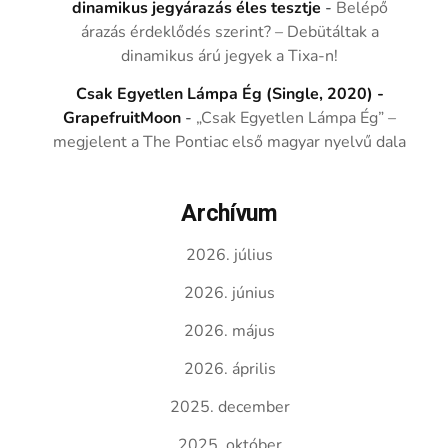
dinamikus jegyárazás éles tesztje
-
Belépő
árazás érdeklődés szerint? – Debütáltak a
dinamikus árú jegyek a Tixa-n!
Csak Egyetlen Lámpa Ég (Single, 2020) -
GrapefruitMoon
-
„Csak Egyetlen Lámpa Ég” –
megjelent a The Pontiac első magyar nyelvű dala
Archívum
2026. július
2026. június
2026. május
2026. április
2025. december
2025. október