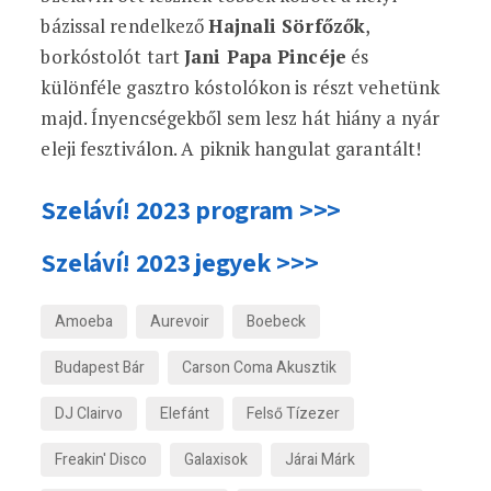
bázissal rendelkező
Hajnali Sörfőzők
,
borkóstolót tart
Jani Papa Pincéje
és
különféle gasztro kóstolókon is részt vehetünk
majd. Ínyencségekből sem lesz hát hiány a nyár
eleji fesztiválon. A piknik hangulat garantált!
Szeláví! 2023 program >>>
Szeláví! 2023 jegyek >>>
Amoeba
Aurevoir
Boebeck
Budapest Bár
Carson Coma Akusztik
DJ Clairvo
Elefánt
Felső Tízezer
Freakin' Disco
Galaxisok
Járai Márk