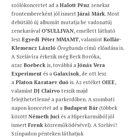
szólókoncertet ad a
Halott Pénz
zenekar
frontembereként jól ismert
Járai Márk
. Most
debütáló új albumát mutatja be vadonatúj
zenekarával
O’SULLIVAN
, emellett látható
lesz
Egyedi Péter MMAMT
, valamint
Kollár-
Klemencz László
Öregbanda
című előadása is.
A Szelávíra érkezik még Beck Boróka,
azaz
Boebeck
is, továbbá a
Jónás Vera
Experiment
és a
Galaxisok
, de ott lesz
a
Platon Karataev duó
is. Az estéket
OIEE
,
valamint
DJ Clairvo
teszik majd
felejthetetlenné a parkerdőben. A szombati
napon koncertet ad a
Budapest Bár
(többek
között
Németh Juci
és a Hiperkarmából jól
ismert
Frenk
közreműködésével). A Szeláví!
Színpadon pénteken láthatjuk