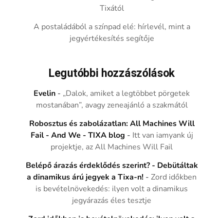
Tixától
A postaládából a színpad elé: hírlevél, mint a
jegyértékesítés segítője
Legutóbbi hozzászólások
Evelin
-
„Dalok, amiket a legtöbbet pörgetek
mostanában”, avagy zeneajánló a szakmától
Robosztus és zabolázatlan: All Machines Will
Fail - And We - TIXA blog
-
Itt van iamyank új
projektje, az All Machines Will Fail
Belépő árazás érdeklődés szerint? - Debütáltak
a dinamikus árú jegyek a Tixa-n!
-
Zord időkben
is bevételnövekedés: ilyen volt a dinamikus
jegyárazás éles tesztje