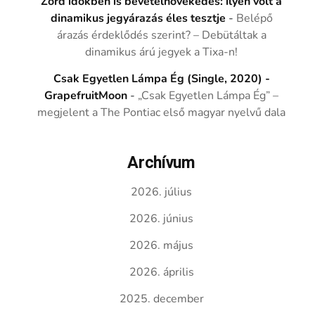
Zord időkben is bevételnövekedés: ilyen volt a
dinamikus jegyárazás éles tesztje
-
Belépő
árazás érdeklődés szerint? – Debütáltak a
dinamikus árú jegyek a Tixa-n!
Csak Egyetlen Lámpa Ég (Single, 2020) -
GrapefruitMoon
-
„Csak Egyetlen Lámpa Ég” –
megjelent a The Pontiac első magyar nyelvű dala
Archívum
2026. július
2026. június
2026. május
2026. április
2025. december