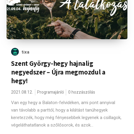
tixa
Szent György-hegy hajnalig
negyedszer – Újra megmozdul a
hegy!
2021.08.12.
Programajánló
0 hozzászólás
Van egy hegy a Balaton-felvidéken, ami pont annyival
van távolabb a parttól, hogy a kilátást tanúhegyek
keretezzék, hogy még fényesebbek legyenek a csillagok,
végeláthatatlanok a szőlősorok, és azok...