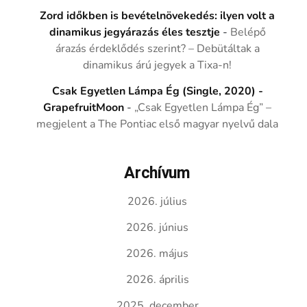
Zord időkben is bevételnövekedés: ilyen volt a
dinamikus jegyárazás éles tesztje
-
Belépő
árazás érdeklődés szerint? – Debütáltak a
dinamikus árú jegyek a Tixa-n!
Csak Egyetlen Lámpa Ég (Single, 2020) -
GrapefruitMoon
-
„Csak Egyetlen Lámpa Ég” –
megjelent a The Pontiac első magyar nyelvű dala
Archívum
2026. július
2026. június
2026. május
2026. április
2025. december