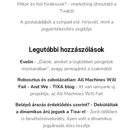
Mikor és hol hirdessek? – marketing útmutató a
Tixától
A postaládából a színpad elé: hírlevél, mint a
jegyértékesítés segítője
Legutóbbi hozzászólások
Evelin
-
„Dalok, amiket a legtöbbet pörgetek
mostanában”, avagy zeneajánló a szakmától
Robosztus és zabolázatlan: All Machines Will
Fail - And We - TIXA blog
-
Itt van iamyank új
projektje, az All Machines Will Fail
Belépő árazás érdeklődés szerint? - Debütáltak
a dinamikus árú jegyek a Tixa-n!
-
Zord időkben
is bevételnövekedés: ilyen volt a dinamikus
jegyárazás éles tesztje