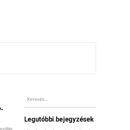
Keresés:
-
Legutóbbi bejegyzések
szólás