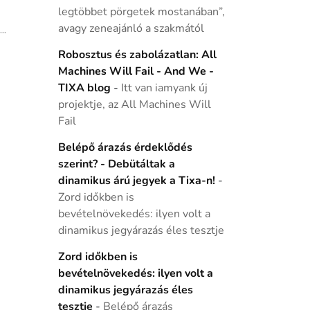
legtöbbet pörgetek mostanában”,
avagy zeneajánló a szakmától
..
Robosztus és zabolázatlan: All
Machines Will Fail - And We -
TIXA blog
-
Itt van iamyank új
projektje, az All Machines Will
Fail
Belépő árazás érdeklődés
szerint? - Debütáltak a
dinamikus árú jegyek a Tixa-n!
-
Zord időkben is
bevételnövekedés: ilyen volt a
dinamikus jegyárazás éles tesztje
Zord időkben is
bevételnövekedés: ilyen volt a
dinamikus jegyárazás éles
tesztje
-
Belépő árazás