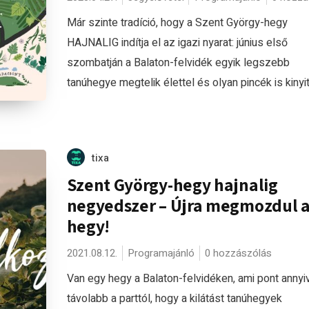
Már szinte tradíció, hogy a Szent György-hegy
HAJNALIG indítja el az igazi nyarat: június első
szombatján a Balaton-felvidék egyik legszebb
tanúhegye megtelik élettel és olyan pincék is kinyit
tixa
Szent György-hegy hajnalig
negyedszer – Újra megmozdul 
hegy!
2021.08.12.
Programajánló
0 hozzászólás
Van egy hegy a Balaton-felvidéken, ami pont annyi
távolabb a parttól, hogy a kilátást tanúhegyek