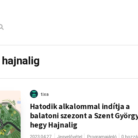
hajnalig
tixa
Hatodik alkalommal indítja a
balatoni szezont a Szent György
hegy Hajnalig
2023.04.27.
Jegyelővétel
Programajánló
0 hozzá