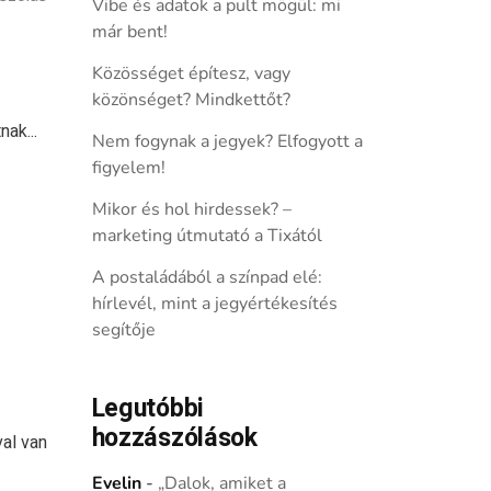
Vibe és adatok a pult mögül: mi
már bent!
Közösséget építesz, vagy
közönséget? Mindkettőt?
nak...
Nem fogynak a jegyek? Elfogyott a
figyelem!
Mikor és hol hirdessek? –
marketing útmutató a Tixától
A postaládából a színpad elé:
hírlevél, mint a jegyértékesítés
a
segítője
Legutóbbi
hozzászólások
val van
Evelin
-
„Dalok, amiket a