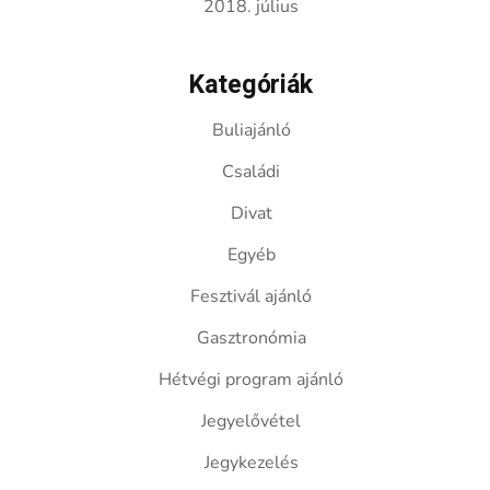
2018. július
Kategóriák
Buliajánló
Családi
Divat
Egyéb
Fesztivál ajánló
Gasztronómia
Hétvégi program ajánló
Jegyelővétel
Jegykezelés