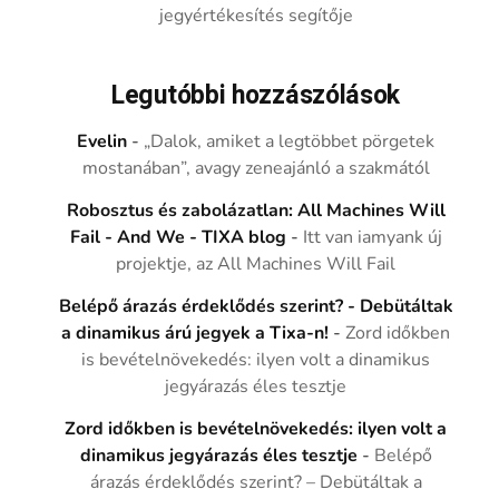
jegyértékesítés segítője
Legutóbbi hozzászólások
Evelin
-
„Dalok, amiket a legtöbbet pörgetek
mostanában”, avagy zeneajánló a szakmától
Robosztus és zabolázatlan: All Machines Will
Fail - And We - TIXA blog
-
Itt van iamyank új
projektje, az All Machines Will Fail
Belépő árazás érdeklődés szerint? - Debütáltak
a dinamikus árú jegyek a Tixa-n!
-
Zord időkben
is bevételnövekedés: ilyen volt a dinamikus
jegyárazás éles tesztje
Zord időkben is bevételnövekedés: ilyen volt a
dinamikus jegyárazás éles tesztje
-
Belépő
árazás érdeklődés szerint? – Debütáltak a