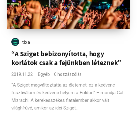
tixa
“A Sziget bebizonyította, hogy
korlátok csak a fejünkben léteznek”
2019.11.22.
Egyéb
0 hozzászólás
“A Sziget megváltoztatta az életemet, ez a kedvenc
fesztiválom és kedvenc helyem a Földön” – mondja Gal
Mizrachi. A kerekesszékes fiatalember akkor vált
világhírűvé, amikor az idei Sziget...