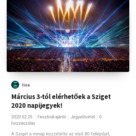
tixa
Március 3-tól elérhetőek a Sziget
2020 napijegyek!
2020.02.25.
Fesztivál ajánló
Jegyelővétel
0
hozzászólás
A Sziget a minap közzétette az első 80 fellépőjét,