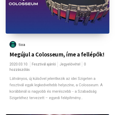
tixa
Megújul a Colosseum, íme a fellépők!
2020.03.10.
Fesztivál ajánló
Jegyelővétel
0
hozzászólás
Látványos, új külsővel jelentkezik az idei Szigeten a
fesztivál egyik legkedveltebb helyszíne, a Colosseum. A
korábbinál is nagyobb és merészebb - a Szabadság
Szigetéhez tervezett – egyedi felépítmény...