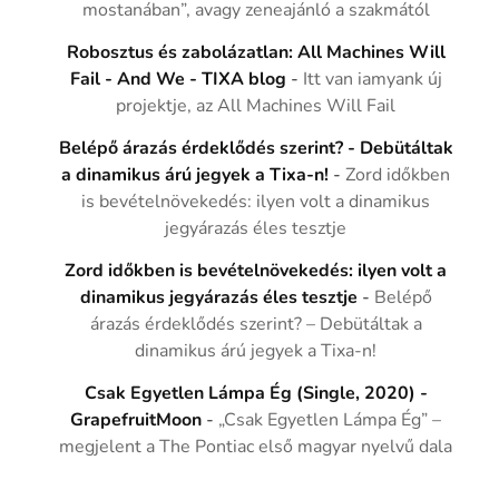
mostanában”, avagy zeneajánló a szakmától
Robosztus és zabolázatlan: All Machines Will
Fail - And We - TIXA blog
-
Itt van iamyank új
projektje, az All Machines Will Fail
Belépő árazás érdeklődés szerint? - Debütáltak
a dinamikus árú jegyek a Tixa-n!
-
Zord időkben
is bevételnövekedés: ilyen volt a dinamikus
jegyárazás éles tesztje
Zord időkben is bevételnövekedés: ilyen volt a
dinamikus jegyárazás éles tesztje
-
Belépő
árazás érdeklődés szerint? – Debütáltak a
dinamikus árú jegyek a Tixa-n!
Csak Egyetlen Lámpa Ég (Single, 2020) -
GrapefruitMoon
-
„Csak Egyetlen Lámpa Ég” –
megjelent a The Pontiac első magyar nyelvű dala