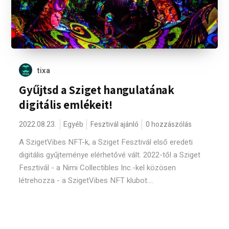
tixa
Gyűjtsd a Sziget hangulatának
digitális emlékeit!
2022.08.23.
Egyéb
Fesztivál ajánló
0 hozzászólás
A SzigetVibes NFT-k, a Sziget Fesztivál első eredeti
digitális gyűjteménye elérhetővé vált. 2022-től a Sziget
Fesztivál - a Nimi Collectibles Inc.-kel közösen
létrehozza - a SzigetVibes NFT klubot....