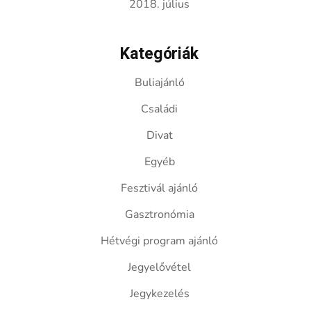
2018. július
Kategóriák
Buliajánló
Családi
Divat
Egyéb
Fesztivál ajánló
Gasztronómia
Hétvégi program ajánló
Jegyelővétel
Jegykezelés