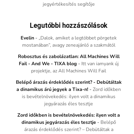
jegyértékesítés segítője
Legutóbbi hozzászólások
Evelin
-
„Dalok, amiket a legtöbbet pörgetek
mostanában”, avagy zeneajánló a szakmától
Robosztus és zabolázatlan: All Machines Will
Fail - And We - TIXA blog
-
Itt van iamyank új
projektje, az All Machines Will Fail
Belépő árazás érdeklődés szerint? - Debütáltak
a dinamikus árú jegyek a Tixa-n!
-
Zord időkben
is bevételnövekedés: ilyen volt a dinamikus
jegyárazás éles tesztje
Zord időkben is bevételnövekedés: ilyen volt a
dinamikus jegyárazás éles tesztje
-
Belépő
árazás érdeklődés szerint? – Debütáltak a