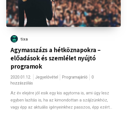
tixa
Agymasszázs a hétköznapokra –
előadások és szemlélet nyújtó
programok
2020.01.12.
Jegyelővétel
Programajánló
0
hozzászólás
Az év elejére jól esik egy kis agytorna is, ami úgy lesz
egyben lazítás is, ha az kimondottan a szájízünkhöz,
vagy épp az aktuális igényeinkhez passzos, épp ezért...