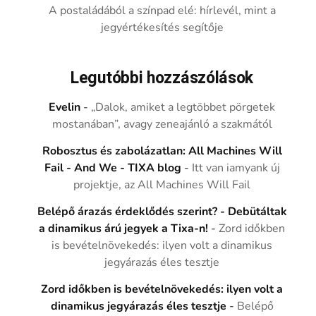
A postaládából a színpad elé: hírlevél, mint a
jegyértékesítés segítője
Legutóbbi hozzászólások
Evelin
-
„Dalok, amiket a legtöbbet pörgetek
mostanában”, avagy zeneajánló a szakmától
Robosztus és zabolázatlan: All Machines Will
Fail - And We - TIXA blog
-
Itt van iamyank új
projektje, az All Machines Will Fail
Belépő árazás érdeklődés szerint? - Debütáltak
a dinamikus árú jegyek a Tixa-n!
-
Zord időkben
is bevételnövekedés: ilyen volt a dinamikus
jegyárazás éles tesztje
Zord időkben is bevételnövekedés: ilyen volt a
dinamikus jegyárazás éles tesztje
-
Belépő