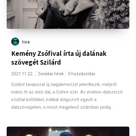
tixa
Kemény Zsófival írta új dalának
szövegét Szilárd
2021.11.22.
Zenekar hírek
0 hozzászólás
Szilárd tavasszal új nagylemezzel jelentkezik, melyről
máris itt az első dal, a Színre szín. Az énekes-dalszerző
ezúttal költőkkel, írókkal dolgozott együtt a
dalszövegeken, a most megjelenő számban pedig...