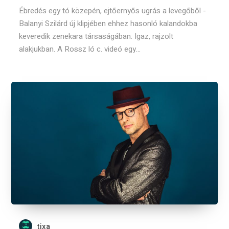
Ébredés egy tó közepén, ejtőernyős ugrás a levegőből -
Balanyi Szilárd új klipjében ehhez hasonló kalandokba
keveredik zenekara társaságában. Igaz, rajzolt
alakjukban. A Rossz ló c. videó egy...
tixa