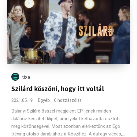
tixa
Szilárd köszöni, hogy itt voltál
2021.05.19.
Egyéb
0 hozzászólás
Balanyi Szilárd ősszel megjelent EP-jének minden
dalához készített klipet, amelyeket kéthavonta osztott
meg közönségével. Most azonban elérkeztünk az Ego
tréning utolsó darabjához a Köszihez. A dal egy vicces,...