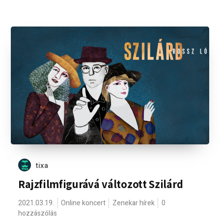
tixa
Rajzfilmfigurává változott Szilárd
2021.03.19.
Online koncert
Zenekar hírek
0
hozzászólás