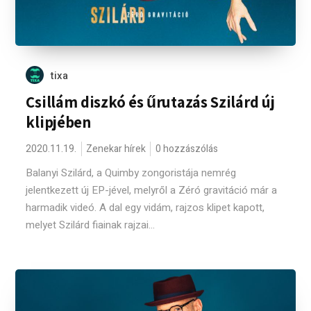
tixa
Csillám diszkó és űrutazás Szilárd új
klipjében
2020.11.19.
Zenekar hírek
0 hozzászólás
Balanyi Szilárd, a Quimby zongoristája nemrég
jelentkezett új EP-jével, melyről a Zéró gravitáció már a
harmadik videó. A dal egy vidám, rajzos klipet kapott,
melyet Szilárd fiainak rajzai...