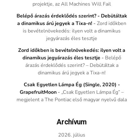
projektje, az All Machines Will Fail
Belépő árazás érdeklődés szerint? - Debütáltak
a dinamikus árú jegyek a Tixa-n!
-
Zord időkben
is bevételnövekedés: ilyen volt a dinamikus
jegyárazás éles tesztje
Zord időkben is bevételnövekedés: ilyen volt a
dinamikus jegyárazás éles tesztje
-
Belépő
árazás érdeklődés szerint? – Debütáltak a
dinamikus árú jegyek a Tixa-n!
Csak Egyetlen Lámpa Ég (Single, 2020) -
GrapefruitMoon
-
„Csak Egyetlen Lámpa Ég” –
megjelent a The Pontiac első magyar nyelvű dala
Archívum
2026. július