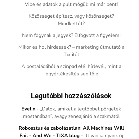
Vibe és adatok a pult mögül: mi már bent!
Közösséget építesz, vagy közönséget?
Mindkettőt?
Nem fogynak a jegyek? Elfogyott a figyelem!
Mikor és hol hirdessek? – marketing útmutató a
Tixától
A postaládából a színpad elé: hírlevél, mint a
jegyértékesítés segítője
Legutóbbi hozzászólások
Evelin
-
„Dalok, amiket a legtöbbet pörgetek
mostanában”, avagy zeneajánló a szakmától
Robosztus és zabolázatlan: All Machines Will
Fail - And We - TIXA blog
-
Itt van iamyank új