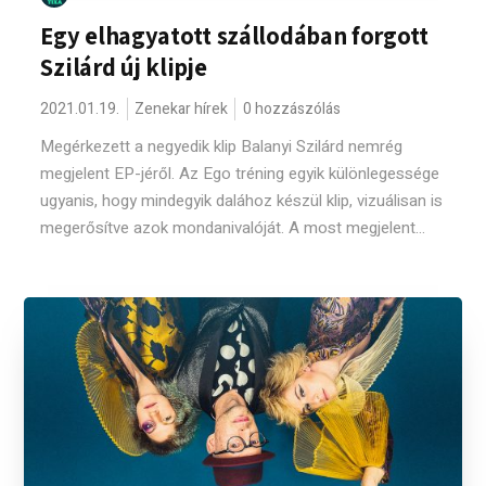
Egy elhagyatott szállodában forgott
Szilárd új klipje
2021.01.19.
Zenekar hírek
0 hozzászólás
Megérkezett a negyedik klip Balanyi Szilárd nemrég
megjelent EP-jéről. Az Ego tréning egyik különlegessége
ugyanis, hogy mindegyik dalához készül klip, vizuálisan is
megerősítve azok mondanivalóját. A most megjelent...