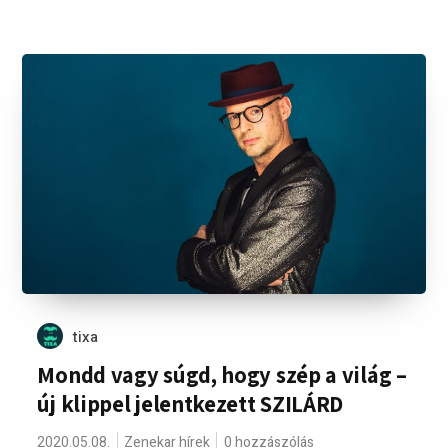
tixa
Mondd vagy súgd, hogy szép a világ –
új klippel jelentkezett SZILÁRD
2020.05.08.
Zenekar hírek
0 hozzászólás