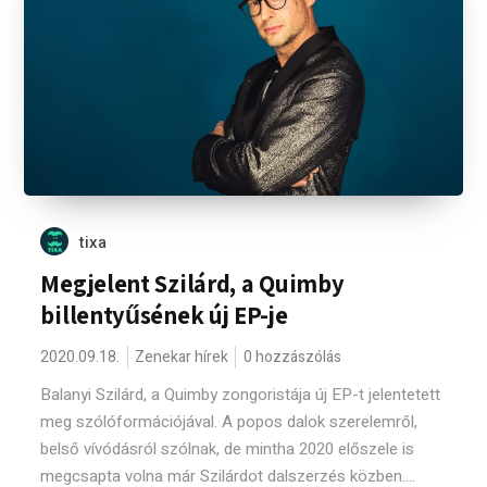
tixa
Megjelent Szilárd, a Quimby
billentyűsének új EP-je
2020.09.18.
Zenekar hírek
0 hozzászólás
Balanyi Szilárd, a Quimby zongoristája új EP-t jelentetett
meg szólóformációjával. A popos dalok szerelemről,
belső vívódásról szólnak, de mintha 2020 előszele is
megcsapta volna már Szilárdot dalszerzés közben....