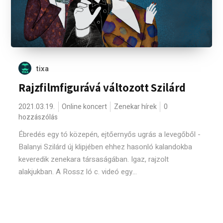
tixa
Rajzfilmfigurává változott Szilárd
2021.03.19.
Online koncert
Zenekar hírek
0
hozzászólás
Ébredés egy tó közepén, ejtőernyős ugrás a levegőből -
Balanyi Szilárd új klipjében ehhez hasonló kalandokba
keveredik zenekara társaságában. Igaz, rajzolt
alakjukban. A Rossz ló c. videó egy...