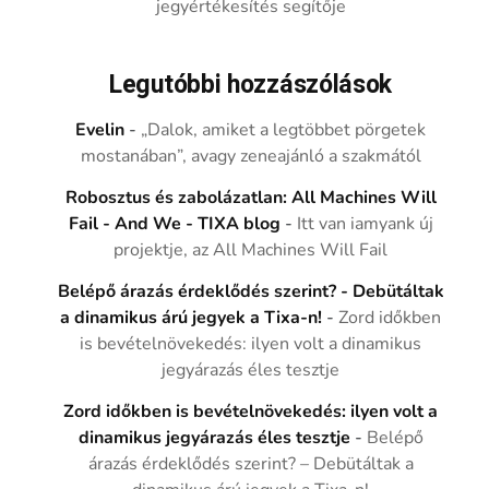
jegyértékesítés segítője
Legutóbbi hozzászólások
Evelin
-
„Dalok, amiket a legtöbbet pörgetek
mostanában”, avagy zeneajánló a szakmától
Robosztus és zabolázatlan: All Machines Will
Fail - And We - TIXA blog
-
Itt van iamyank új
projektje, az All Machines Will Fail
Belépő árazás érdeklődés szerint? - Debütáltak
a dinamikus árú jegyek a Tixa-n!
-
Zord időkben
is bevételnövekedés: ilyen volt a dinamikus
jegyárazás éles tesztje
Zord időkben is bevételnövekedés: ilyen volt a
dinamikus jegyárazás éles tesztje
-
Belépő
árazás érdeklődés szerint? – Debütáltak a