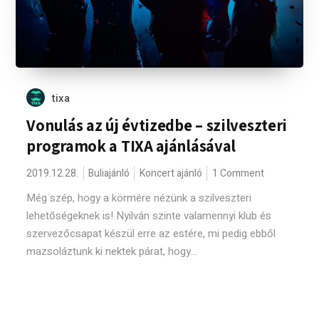
tixa
Vonulás az új évtizedbe – szilveszteri
programok a TIXA ajánlásával
2019.12.28.
Buliajánló
Koncert ajánló
1 Comment
Még szép, hogy a körmére nézünk a szilveszteri
lehetőségeknek is! Nyilván szinte valamennyi klub és
szervezőcsapat készül erre az estére, mi pedig ebből
mazsoláztunk ki nektek párat, hogy...