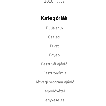
2018. július
Kategóriák
Buliajánló
Családi
Divat
Egyéb
Fesztivál ajánló
Gasztronómia
Hétvégi program ajánló
Jegyelővétel
Jegykezelés