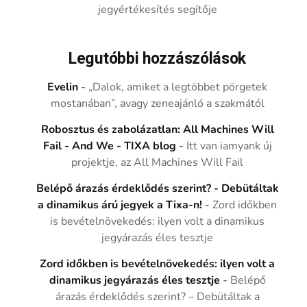
jegyértékesítés segítője
Legutóbbi hozzászólások
Evelin
-
„Dalok, amiket a legtöbbet pörgetek
mostanában”, avagy zeneajánló a szakmától
Robosztus és zabolázatlan: All Machines Will
Fail - And We - TIXA blog
-
Itt van iamyank új
projektje, az All Machines Will Fail
Belépő árazás érdeklődés szerint? - Debütáltak
a dinamikus árú jegyek a Tixa-n!
-
Zord időkben
is bevételnövekedés: ilyen volt a dinamikus
jegyárazás éles tesztje
Zord időkben is bevételnövekedés: ilyen volt a
dinamikus jegyárazás éles tesztje
-
Belépő
árazás érdeklődés szerint? – Debütáltak a