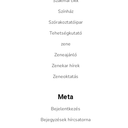
Szakmai cikk
Színház
Szórakoztatóipar
Tehetségkutató
zene
Zeneajánló
Zenekar hírek
Zeneoktatás
Meta
Bejelentkezés
Bejegyzések hírcsatorna