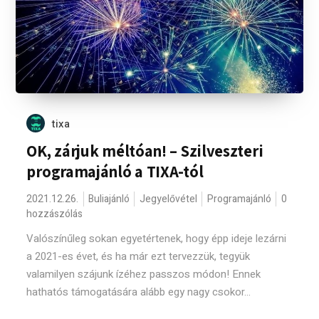
tixa
OK, zárjuk méltóan! – Szilveszteri
programajánló a TIXA-tól
2021.12.26.
Buliajánló
Jegyelővétel
Programajánló
0
hozzászólás
Valószínűleg sokan egyetértenek, hogy épp ideje lezárni
a 2021-es évet, és ha már ezt tervezzük, tegyük
valamilyen szájunk ízéhez passzos módon! Ennek
hathatós támogatására alább egy nagy csokor...