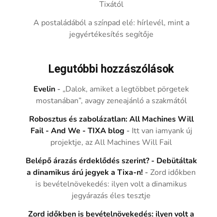
Tixától
A postaládából a színpad elé: hírlevél, mint a
jegyértékesítés segítője
Legutóbbi hozzászólások
Evelin
-
„Dalok, amiket a legtöbbet pörgetek
mostanában”, avagy zeneajánló a szakmától
Robosztus és zabolázatlan: All Machines Will
Fail - And We - TIXA blog
-
Itt van iamyank új
projektje, az All Machines Will Fail
Belépő árazás érdeklődés szerint? - Debütáltak
a dinamikus árú jegyek a Tixa-n!
-
Zord időkben
is bevételnövekedés: ilyen volt a dinamikus
jegyárazás éles tesztje
Zord időkben is bevételnövekedés: ilyen volt a