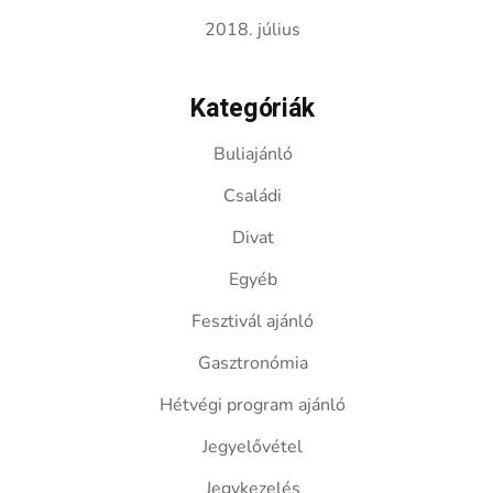
2018. július
Kategóriák
Buliajánló
Családi
Divat
Egyéb
Fesztivál ajánló
Gasztronómia
Hétvégi program ajánló
Jegyelővétel
Jegykezelés