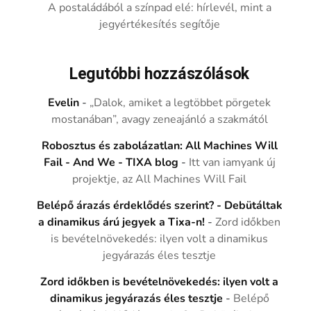
A postaládából a színpad elé: hírlevél, mint a
jegyértékesítés segítője
Legutóbbi hozzászólások
Evelin
-
„Dalok, amiket a legtöbbet pörgetek
mostanában”, avagy zeneajánló a szakmától
Robosztus és zabolázatlan: All Machines Will
Fail - And We - TIXA blog
-
Itt van iamyank új
projektje, az All Machines Will Fail
Belépő árazás érdeklődés szerint? - Debütáltak
a dinamikus árú jegyek a Tixa-n!
-
Zord időkben
is bevételnövekedés: ilyen volt a dinamikus
jegyárazás éles tesztje
Zord időkben is bevételnövekedés: ilyen volt a
dinamikus jegyárazás éles tesztje
-
Belépő