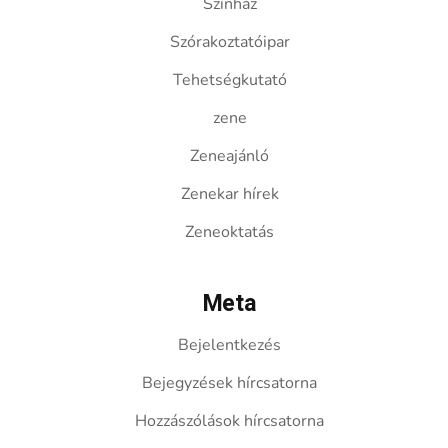
Színház
Szórakoztatóipar
Tehetségkutató
zene
Zeneajánló
Zenekar hírek
Zeneoktatás
Meta
Bejelentkezés
Bejegyzések hírcsatorna
Hozzászólások hírcsatorna