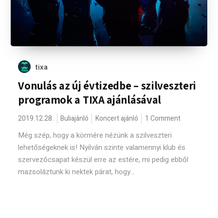
tixa
Vonulás az új évtizedbe – szilveszteri
programok a TIXA ajánlásával
2019.12.28.
Buliajánló
Koncert ajánló
1 Comment
Még szép, hogy a körmére nézünk a szilveszteri
lehetőségeknek is! Nyilván szinte valamennyi klub és
szervezőcsapat készül erre az estére, mi pedig ebből
mazsoláztunk ki nektek párat, hogy...