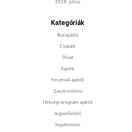
2018. július
Kategóriák
Buliajánló
Családi
Divat
Egyéb
Fesztivál ajánló
Gasztronómia
Hétvégi program ajánló
Jegyelővétel
Jegykezelés